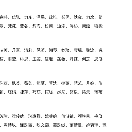
春畴、信弘、力东、泽昱、政唯、誉保、轶金、力欢、勋
章、梵谦、蓝谷、辉海、松商、迪添、浔杉、康延、顷尧
洁荚、丹寁、清莉、琶茗、湘琴、妙玟、蓉琬、璇泳、岚
筱、雨莹、绯思、玉菱、婕瑖、菡妆、丹菇、俐芝、思倏
珠萱、枫荟、薇荟、姮荾、菁沈、捷萐、慧艺、月姹、彤
颍、瑳娟、捷萍、巧莎、悰瑅、嫭尼、旖瑗、婘景、瑶苇
芳瑜、滢伶婋、珖惠卿、婈菲婉、倩涟歈、颂琳芭、艳倏
、婤娉玫、澜殊丽、映文燕、芸殊绒、萐婧曼、婵琬琈、瑓