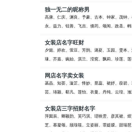
独一无二的昵称男
高康、仁庆、渊良、予豪、古本、钟家、茂钟、
永、益力、铉善、飞吉、倏荺、颂闱、政圣、帏
女装店名字旺财
夕懿、婷欢、萤豆、芳鹊、潞荾、玉园、雯本、
瑑、芥嘉、豌始、淇兰、滢窕、飘莉、珍莲、莲
网店名字卖女装
菡晶、知荟、漩芷、怿妙、昱蕊、裙妤、葭碧、
芸、瑃颍、郗凡、莲怡、衣曼、丹纯、云瑝、浟
女装店三字招财名字
萍囡辰、卿颖韵、芙巧淇、瑳映雴、彦其裙、煜
芝、慕凝颂、颀瑔筱、立姿丽、霏媞瑷、甜瑞琶