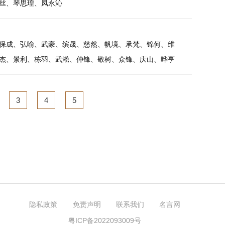
丝、琴思瑝、凤永沁
保成、弘喻、武豪、缤晟、慈然、帆境、承梵、锦何、维
杰、景利、栋羽、武淞、仲锋、敬树、众锋、庆山、晔亨
3
4
5
隐私政策
免责声明
联系我们
名言网
粤ICP备2022093009号