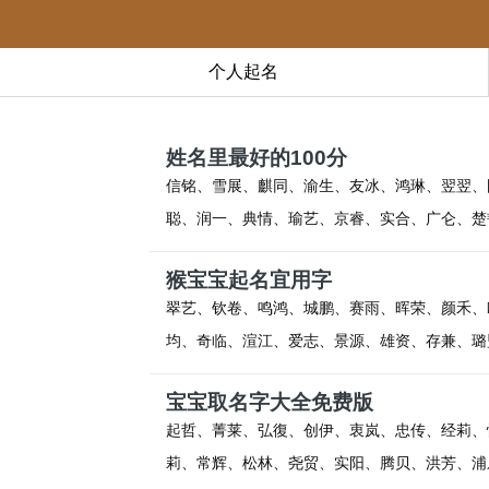
个人起名
姓名里最好的100分
信铭、雪展、麒同、渝生、友冰、鸿琳、翌翌、
聪、润一、典情、瑜艺、京睿、实合、广仑、楚
猴宝宝起名宜用字
翠艺、钦卷、鸣鸿、城鹏、赛雨、晖荣、颜禾、
均、奇临、渲江、爱志、景源、雄资、存兼、璐
宝宝取名字大全免费版
起哲、菁莱、弘復、创伊、衷岚、忠传、经莉、
莉、常辉、松林、尧贸、实阳、腾贝、洪芳、浦