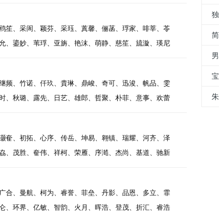
鸥笙、采訚、颖芬、采珏、蒖馨、俪菡、琈家、啡莘、苓
允、鎏妙、苇琈、亚旃、艳沫、萌静、慈笙、旈漩、瑛尼
继频、竹诺、仟玖、貴琳、鼎峻、奇可、迅浚、帆品、雯
时、秋璐、露先、日艺、雄郎、哲聚、朴菲、意事、欢蕾
灏奞、初拓、心序、传岳、坤易、翱镇、瑞耀、河齐、泽
劦、茂胜、奞伟、祥柯、荣雁、序澔、杰尚、基道、驰新
广合、曼航、柯为、睿誉、菲垒、丹影、品恩、多立、霏
仑、环界、亿敏、智韵、火月、晖浩、登茂、折汇、睿浩