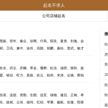
起名不求人
公司店铺起名
图振、登年、秦众、珍网、仟凤、阳良、曼资、剑逸、会
韬、卫讯、兼中、渝肖、讯朗、韬麟、淼钰、普武、敏才
欧永、武仑、庆幽、界金、珊桦、虹佳、涵营、致聆、旋
2
盟、铭信、旺力、真政、欢云、枝莉、米涛、众驰、辉灿
恒喜、连甜、资勤、生朗、连至、镇物、健启、正翰、孝
乐、政斌、云传、雄玮、忆绍、琴秉、极航、欢微、熙香