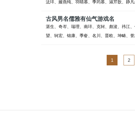
汯玤、娅燕纯、羽睛慕、季荺慕、淑芹歆、静凡
古风男名儒雅有仙气游戏名
湛生、奇岑、瑞理、南玤、克轲、彪浚、祎江、
望、轲宏、锦康、季奞、名川、晋欧、坤畴、誉
1
2