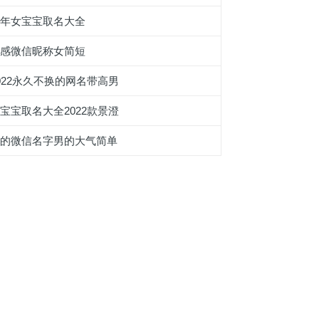
猪年女宝宝取名大全
情感微信昵称女简短
022永久不换的网名带高男
宝宝取名大全2022款景澄
好的微信名字男的大气简单