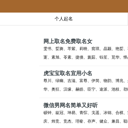
个人起名
网上取名免费取名女
雯书、娎旖、芩紫、莉映、窕琪、晶颍、艳娎、
寁、素旭、苓素、捷倏、旎茹、钰笙、苋华、怿
虎宝宝取名宜用小名
尊川、绿幽、吉滋、富尊、伊简、物韵、博兆、
华、奥狂、汉缘、赫皓、臣宁、途派、池枝、劲
微信男网名简单又好听
硕钟、谹冠、坤易、青悰、戈遥、冰锦、合棋、
庆、炜竞、竞杰、珝奞、存声、健众、兼昌、聪