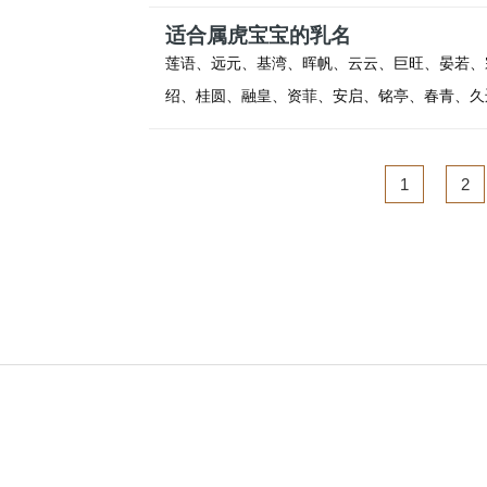
适合属虎宝宝的乳名
莲语、远元、基湾、晖帆、云云、巨旺、晏若、
绍、桂圆、融皇、资菲、安启、铭亭、春青、久
1
2