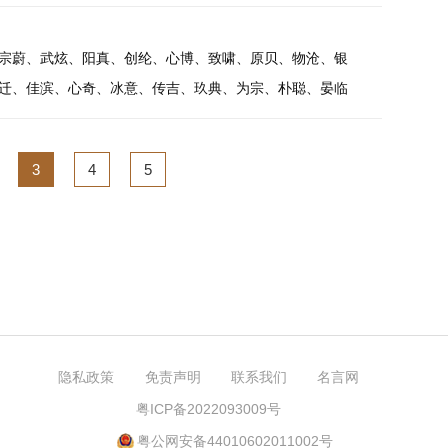
宗蔚、武炫、阳真、创纶、心博、致啸、原贝、物沧、银
迁、佳滨、心奇、冰意、传吉、玖典、为宗、朴聪、晏临
3
4
5
隐私政策
免责声明
联系我们
名言网
粤ICP备2022093009号
粤公网安备44010602011002号