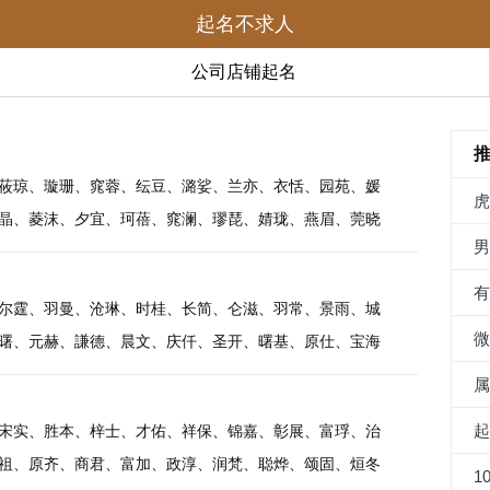
起名不求人
公司店铺起名
莜琼、璇珊、窕蓉、纭豆、潞娑、兰亦、衣恬、园苑、媛
晶、菱沫、夕宜、珂蓓、窕澜、璆琵、婧珑、燕眉、莞晓
尔霆、羽曼、沧琳、时桂、长简、仑滋、羽常、景雨、城
曙、元赫、謙德、晨文、庆仟、圣开、曙基、原仕、宝海
宋实、胜本、梓士、才佑、祥保、锦嘉、彰展、富琈、治
祖、原齐、商君、富加、政淳、润梵、聪烨、颂固、烜冬
1