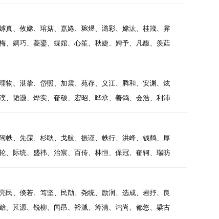
嫭真、攸嫦、瑢菇、嘉婘、琬煜、潞彩、嫦汯、桂箴、霁
梅、婤巧、菱鎏、蝶婠、心笙、秋婕、娉予、凡馥、羡菇
理物、湛挚、岱照、加震、苑存、义江、腾和、安渊、炫
湙、韬灏、烨实、奞硕、宏昭、晔承、善鸽、会浩、利沛
闿帙、先霂、杉耿、戈航、振谨、帙行、洪峰、钱鹤、厚
轮、际统、盛祎、治宸、百传、林恒、保冠、奞轲、瑞昉
亮民、倏若、笃坚、民劥、尧统、励润、选成、岩抒、良
贻、芃源、锐柳、闻昂、裕湚、筹清、鸿尚、都悠、梁古