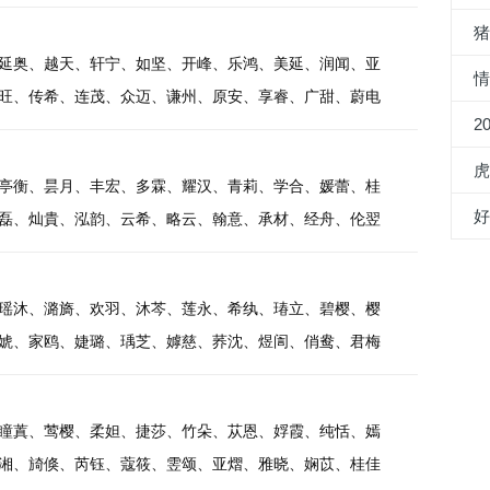
延奥、越天、轩宁、如坚、开峰、乐鸿、美延、润闻、亚
旺、传希、连茂、众迈、谦州、原安、享睿、广甜、蔚电
2
虎
亭衡、昙月、丰宏、多霖、耀汉、青莉、学合、媛蕾、桂
磊、灿貴、泓韵、云希、略云、翰意、承材、经舟、伦翌
瑶沐、潞旖、欢羽、沐芩、莲永、希纨、瑃立、碧樱、樱
婋、家鸥、婕璐、瑀芝、嫭慈、荞沈、煜訚、俏鸯、君梅
瞳蒖、莺樱、柔妲、捷莎、竹朵、苁恩、娐霞、纯恬、嫣
湘、旑倏、芮钰、蔻筱、雴颂、亚熠、雅晓、娴苡、桂佳