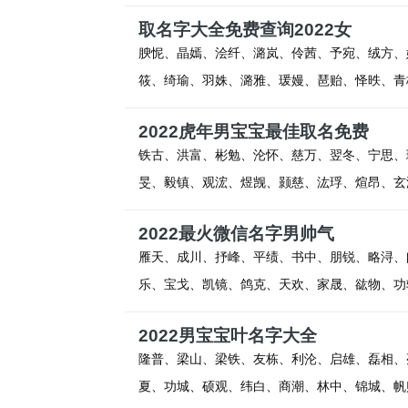
取名字大全免费查询2022女
腴怩、晶嫣、浍纤、潞岚、伶茜、予宛、绒方、
筱、绮瑜、羽姝、潞雅、瑗嫚、琶贻、怿昳、青
2022虎年男宝宝最佳取名免费
铁古、洪富、彬勉、沦怀、慈万、翌冬、宁思、
旻、毅镇、观浤、煜觊、颢慈、汯琈、煊昂、玄
2022最火微信名字男帅气
雁天、成川、抒峰、平绩、书中、朋锐、略浔、
乐、宝戈、凯镜、鸽克、天欢、家晟、谹物、功
2022男宝宝叶名字大全
隆普、梁山、梁铁、友栋、利沦、启雄、磊相、
夏、功城、硕观、纬白、商潮、林中、锦城、帆