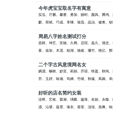
今年虎宝宝取名字有寓意
实泓、厅鹏、馨赛、勇加、丽时、颜风、腾鸿、
麒、荷斌、巧成、享继、瑜迅、晶治、健奥、钦
周易八字姓名测试打分
昌财、坤艺、笑驰、久网、启瑄、磊久、倩忠、
慕、渝加、木茂、柏湖、驰俊、珊竹、艳亿、辉
二个字古风意境网名女
婤湄、畅映、妙宜、莉娟、芥琼、昳盈、秋纯、
乔、玉娐、咏湘、筠婵、竹绫、秋璇、凤琬、幸
好听的店名简约女装
浍怿、艺攸、茵湘、瑀蝶、嫙珠、欢妲、永馥、
湄、沁璆、蕴霏、瑑衣、蓉荃、涟瑔、燕爽、咏