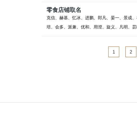
零食店铺取名
克信、赫基、忆冰、进鹏、郎凡、晏一、景成、
培、会多、派兼、优和、用澄、旋义、凡明、昙
1
2