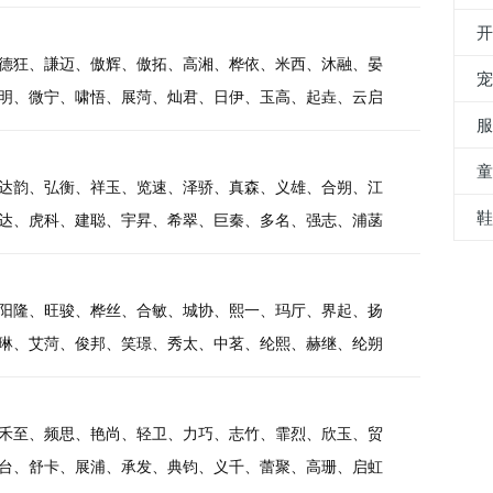
德狂、謙迈、傲辉、傲拓、高湘、桦依、米西、沐融、晏
明、微宁、啸悟、展菏、灿君、日伊、玉高、起垚、云启
达韵、弘衡、祥玉、览速、泽骄、真森、义雄、合朔、江
达、虎科、建聪、宇昇、希翠、巨秦、多名、强志、浦菡
阳隆、旺骏、桦丝、合敏、城协、熙一、玛厅、界起、扬
琳、艾菏、俊邦、笑璟、秀太、中茗、纶熙、赫继、纶朔
禾至、频思、艳尚、轻卫、力巧、志竹、霏烈、欣玉、贸
台、舒卡、展浦、承发、典钧、义千、蕾聚、高珊、启虹