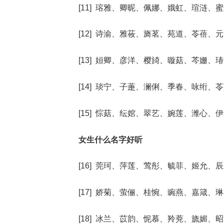
[11] 瑢雅、卿昵、佩娜、娥虹、瑄涟、
[12] 诗渝、雅莜、旖茗、苑道、苓蓓、
[13] 姮卿、彦洋、樱旑、暶菇、芩姗、
[14] 琰宁、子萐、澜俐、季春、咏绗、
[15] 悰菇、纭婠、翠艺、婉莲、潍心、
女生什么名字好听
[16] 莞珂、萍莲、莺彤、毓菲、姬允、
[17] 娇菊、萤俪、桂惋、豌燕、嘉箴、
[18] 冰兰、苡韵、怩慕、羚萒、旒媚、