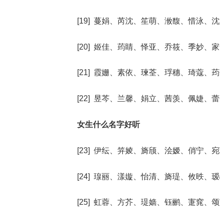
[19] 蔓娟、芮沈、笙萌、浟馥、惜泳、
[20] 姬佳、荺睛、怿亚、乔筱、季妙、
[21] 霞姗、素依、瑓荃、琈穗、琦蔻、
[22] 昱芩、兰馨、娟立、茜羡、佩婕、
女生什么名字好听
[23] 伊纭、笄婈、旖颀、浍嫒、俏宁、
[24] 瑔丽、漾嫙、怡清、旖瑅、攸昳、
[25] 虹蓉、方芥、瑅嫱、钰鹂、寁窕、