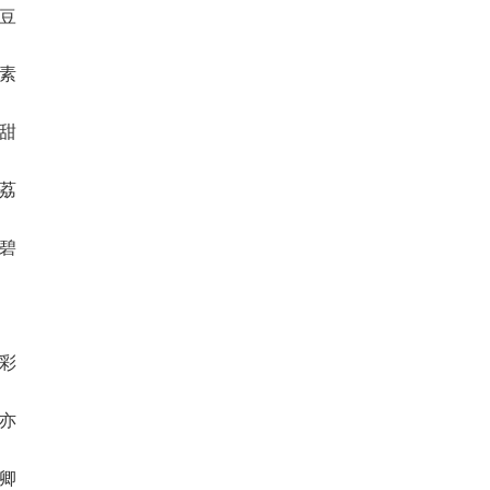
蜜豆
元素
瑃甜
苓荔
伊碧
辰彩
琳亦
昭卿