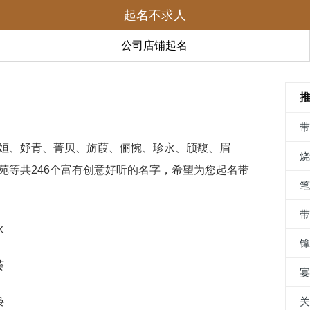
起名不求人
公司店铺起名
姮、妤青、菁贝、旃葭、俪惋、珍永、颀馥、眉
苑等共246个富有创意好听的名字，希望为您起名带
永
荟
袅