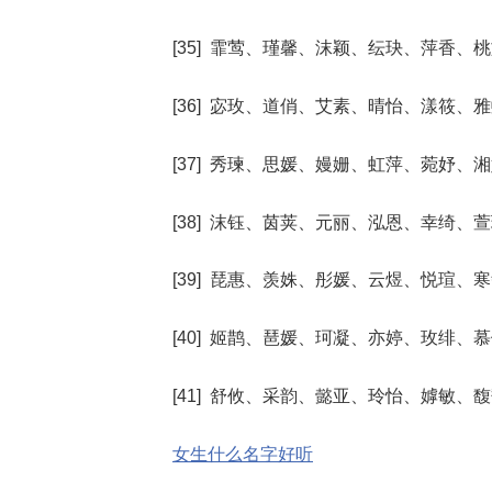
[35] 霏莺、瑾馨、沫颖、纭玦、萍香、
[36] 宓玫、道俏、艾素、晴怡、漾筱、
[37] 秀瑓、思媛、嫚姗、虹萍、菀妤、
[38] 沫钰、茵荚、元丽、泓恩、幸绮、
[39] 琵惠、羡姝、彤媛、云煜、悦瑄、
[40] 姬鹊、琶媛、珂凝、亦婷、玫绯、
[41] 舒攸、采韵、懿亚、玲怡、嫭敏、
女生什么名字好听