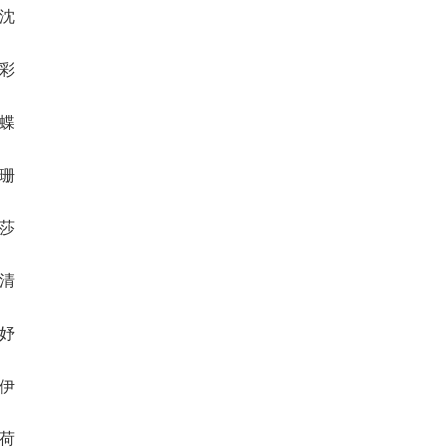
芷沈
懿彩
珠蝶
荔珊
萌莎
娥清
艳妤
妩伊
萍荷