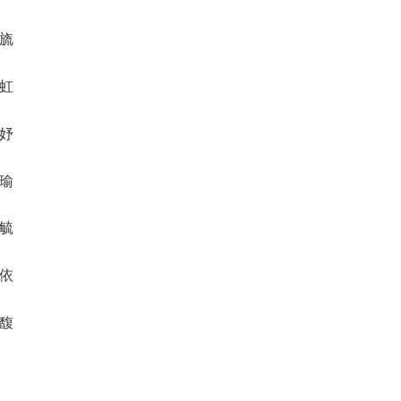
桃旒
雅虹
湘妤
萱瑜
寒毓
慕依
馥馥