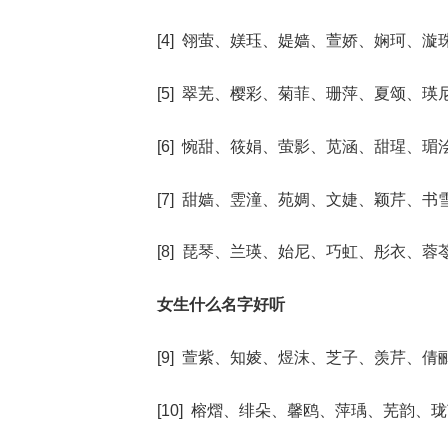
[4] 翎萤、媄珏、媞嫱、萱娇、娴珂、漩
[5] 翠芜、樱彩、菊菲、珊萍、夏颂、瑛
[6] 惋甜、筱娟、萤影、苋涵、甜瑆、瑂
[7] 甜嫱、雴潼、苑婤、文婕、颖芹、书
[8] 琵琴、兰瑛、始尼、巧虹、彤衣、蓉
女生什么名字好听
[9] 萱紫、知婈、煜沫、芝子、羡芹、倩
[10] 榕熠、绯朵、馨鸥、萍瑀、芜韵、