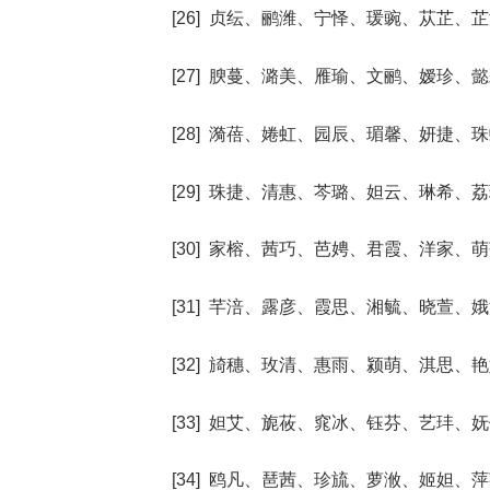
[26] 贞纭、鹂潍、宁怿、瑗豌、苁芷、
[27] 腴蔓、潞美、雁瑜、文鹂、嫒珍、
[28] 漪蓓、婘虹、园辰、瑂馨、妍捷、
[29] 珠捷、清惠、芩璐、妲云、琳希、
[30] 家榕、茜巧、芭娉、君霞、洋家、
[31] 芊涪、露彦、霞思、湘毓、晓萱、
[32] 旑穗、玫清、惠雨、颍萌、淇思、
[33] 妲艾、旎莜、窕冰、钰芬、艺玤、
[34] 鸥凡、琶茜、珍旈、萝浟、姬妲、