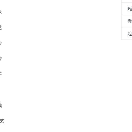
珠
尼
浍
雪
苓
鹂
珑艺