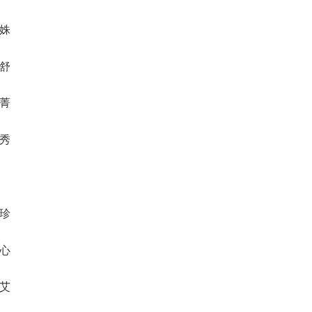
沈姝
家舒
荺菁
蕾秀
宛珍
瑷心
颂艾