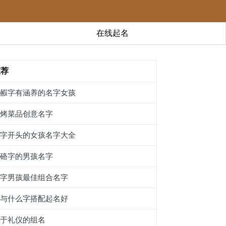
在线起名
推荐
带赮字有涵养的名字女孩
烧烤菜品创意名字
笔字开头的女孩名字大全
带硌字的男孩名字
镎字男孩最佳组合名字
宴与什么字搭配起名好
关于礼仪的组名