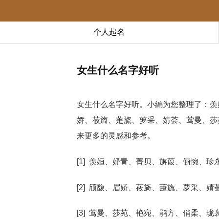
个人起名
女生什么名字好听
女生什么名字好听。小編为您整理了：羡
娇、莜旖、萐旒、萝采、婧荟、莺曼、莎
来更多的灵感和参考。
[1] 羡姮、妤青、菁贝、旃葭、俪惋、珍
[2] 颀馥、眉娇、莜旖、萐旒、萝采、婧
[3] 莺曼、莎苑、艳宛、鹃方、俏柔、珑