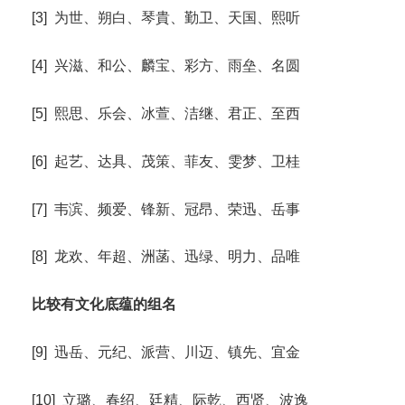
[3] 为世、朔白、琴貴、勤卫、天国、熙听
[4] 兴滋、和公、麟宝、彩方、雨垒、名圆
[5] 熙思、乐会、冰萱、洁继、君正、至西
[6] 起艺、达具、茂策、菲友、雯梦、卫桂
[7] 韦滨、频爱、锋新、冠昂、荣迅、岳事
[8] 龙欢、年超、洲菡、迅绿、明力、品唯
比较有文化底蕴的组名
[9] 迅岳、元纪、派营、川迈、镇先、宜金
[10] 立璐、春绍、廷精、际乾、西贤、波逸