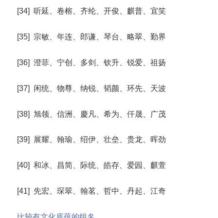
[34] 听延、卷榕、齐纶、开俊、麒普、宜笑
[35] 宗敏、年连、郎谦、琴台、略翠、勤界
[36] 澄菲、宁创、多剑、钦升、锐爱、祖扬
[37] 闲统、物尊、纳锐、韬颜、环先、天波
[38] 旭领、信洲、慶凡、希为、仟晟、广茂
[39] 展耀、翰瑜、绍伊、壮垒、贵龙、晖劲
[40] 和冰、昌简、际统、皓存、爱园、麒萱
[41] 先宏、琛翠、翰茗、哲中、丹起、江奇
比较有文化底蕴的组名