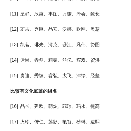
[11] 皇群、欣惠、丰图、万谦、泽会、致长
[12] 蔚吉、秀巨、品安、沃娜、欧网、奥慧
[13] 凯茗、琳先、湾克、珊江、凡伟、协图
[14] 运尚、垚鼎、莉秦、丝亿、辉双、贸洪
[15] 贵迪、秀镇、睿弘、太飞、津绿、经坚
比较有文化底蕴的组名
[16] 品长、延欧、萌炫、菲璟、玛永、捷高
[17] 火珍、传仁、莲影、艳智、砂琳、速熙