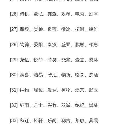
[26] 诗帆、豪弘、邦淼、欢琴、电秀、庭亭
[27] 麟毅、昊帅、良蓝、微冰、拓时、建维
[28] 钧德、晏阳、秦汉、盛亚、鹏融、顿惠
[29] 龙忆、悦菲、菲笑、尧兆、壹壹、恩沐
[30] 润喜、洁易、智汇、物折、略森、虎涵
[31] 纳物、瑞骏、发翌、柯物、磊京、影玉
[32] 钰雨、丹士、兴竹、双诚、纶纪、巍林
[33] 秋迁、轻轩、乐尚、聪吉、莱敏、具易