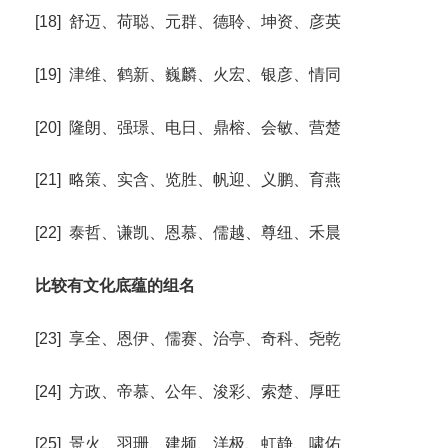
[18] 舒迈、荷聪、元群、德聆、坤资、彦英
[19] 津维、鹤新、巍麟、火宏、银彦、情同
[20] 隆朗、强璟、电日、鼎榕、会敏、营楚
[21] 略策、实含、览胜、帆迎、义鹏、育燕
[22] 泰哲、谦凯、恩慕、儒越、尊纽、禾晨
比较有文化底蕴的组名
[23] 享全、恩伊、儒赛、治亭、奇科、尧乾
[24] 方政、帝慕、公年、浚彩、索楚、厚旺
[25] 景火、羽珊、建频、洋极、虹静、啸佑