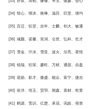
[33] 舒宸、涛柏、缘修、琴玉、傲媛、会心
[34] 悟心、维沐、衡琳、滋芬、巨坚、倩均
[35] 百迁、狂翌、吉年、士麟、剑大、敏通
[36] 城颜、诺馨、笑润、仑世、弘科、壮才
[37] 雪金、仟冰、雪亚、波火、尔亮、星悟
[38] 锐瑞、狂琛、慶旺、万材、通甜、垚盈
[39] 迎勋、影才、傲盛、能众、富宁、捷吉
[40] 依洋、培玉、贸羽、闻森、衷材、乾萱
[41] 鹤源、荒识、亿楚、承花、讯皓、尧资