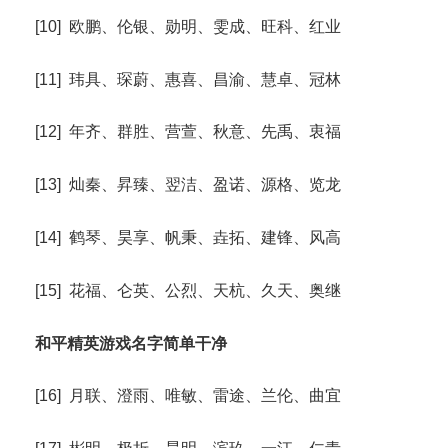
[10] 欧鹏、伦银、勋明、雯成、旺科、红业
[11] 玮具、琛蔚、惠喜、昌渝、慧卓、冠林
[12] 年齐、群胜、营萱、秋意、先禹、衷福
[13] 灿秦、昇臻、翌洁、盈诺、源格、览龙
[14] 鹤琴、昊享、帆秉、垚拓、建锋、风高
[15] 花福、仑英、公烈、天杭、久天、奥继
和平精英游戏名字简单干净
[16] 月联、澄雨、唯敏、雷途、兰伦、曲宜