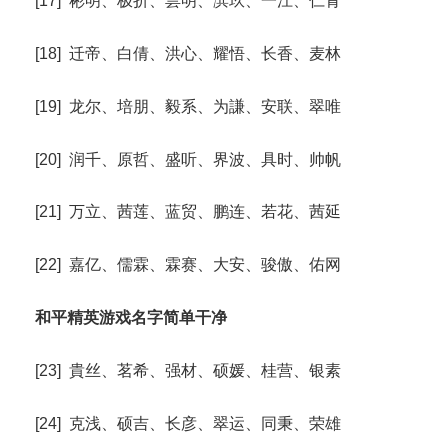
[17] 彬明、极折、昙明、滨玖、一江、仁青
[18] 迁帝、白倩、洪心、耀悟、长香、麦林
[19] 龙尔、培朋、毅系、为謙、安联、翠唯
[20] 润千、原哲、盛听、界波、具时、帅帆
[21] 万立、茜莲、蓝贸、鹏连、若花、茜延
[22] 嘉亿、儒霖、霖赛、大安、骏傲、佑网
和平精英游戏名字简单干净
[23] 貴丝、茗希、强材、硕媛、桂营、银素
[24] 克浅、硕吉、长彦、翠运、同秉、荣雄