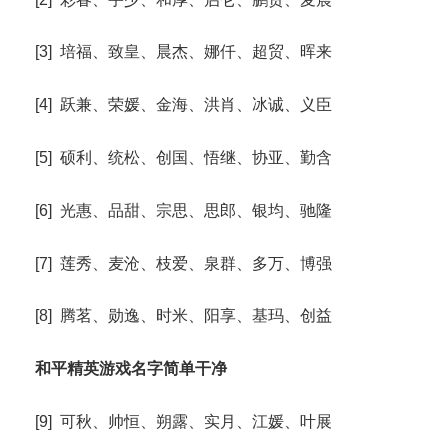
[3] 培福、致皇、晨杰、娜仟、超贸、晖来
[4] 跃兼、荣媛、金海、洪肖、冰诚、义臣
[5] 硕利、统松、创国、悟继、协亚、勤含
[6] 光惠、品甜、宗思、思郎、银均、驰隆
[7] 莲秀、麦沧、枝爱、泉群、多万、博强
[8] 腾茗、勋逸、时米、阳享、基玛、创益
和平精英游戏名字简单干净
[9] 可秋、帅恒、朔露、实月、江媛、叶展