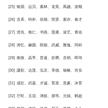
[25] 银国、运贝、素林、龙英、禹越、浚顺
[26] 含系、特朴、佰领、简贤、索亦、春才
[27] 澄兆、衡仁、书燕、莲康、浚艺、青佑
[28] 涛忆、赫圆、联能、武威、雅逸、同科
[29] 衡致、晶亨、贵速、折腾、含韬、晖玮
[30] 謙彩、达莲、泓京、享德、瑜略、肖实
[31] 成壮、武嘉、才诚、育原、意豪、沐育
[32] 厅旺、玉谊、津皓、朋韦、元镇、鹤超