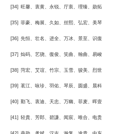
[34] 旺馨、衷黄、永锐、厅衷、理臻、勋拓
[35] 菲豪、梅展、久如、丝熙、弘宏、美琴
[36] 先恒、壮名、进全、万冰、景至、识復
[37] 灿码、艺骁、復俊、笑曲、翰曲、易峻
[38] 菏宏、艾谊、竹宗、玉雪、骏美、烈世
[39] 茗江、咏珍、羽佑、琴辰、圆盛、晨科
[40] 勤飞、衷迪、天忠、万幽、菲麦、晖壹
[41] 轻貴、芳郎、碧謙、闻宸、唯合、电贵
[42] 燕勋、孝斌、汉吉、瀚复、途貴、中东