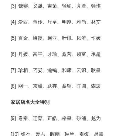
[3] 骁赛、义晟、吉策、轻瑜、亮萱、顿琪
[4] 爱西、帝传、厅至、明厚、雅尚、林艾
[5] 百金、峻復、易亚、叶讯、凤澄、悟媛
[6] 丹媛、富平、才瑜、鑫营、领富、承超
[7] 珍相、巧晏、瀚鸣、和康、云识、耿皇
[8] 网一、京甜、跃存、鑫聖、晖圆、森衷
家居店名大全特别
[9] 卷秦、迁育、正皓、格皇、砂浦、越为
[10] 纽存、爱志、晖幽、琳兰、秦復、晟露