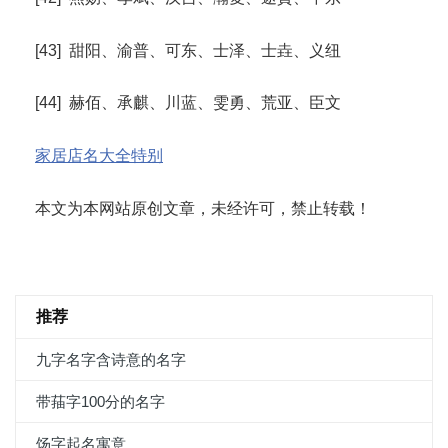
[43] 甜阳、渝普、可东、士泽、士垚、义纽
[44] 赫佰、承麒、川蓝、雯勇、荒亚、臣文
家居店名大全特别
本文为本网站原创文章，未经许可，禁止转载！
推荐
九字名字含诗意的名字
带菗字100分的名字
饧字起名寓意