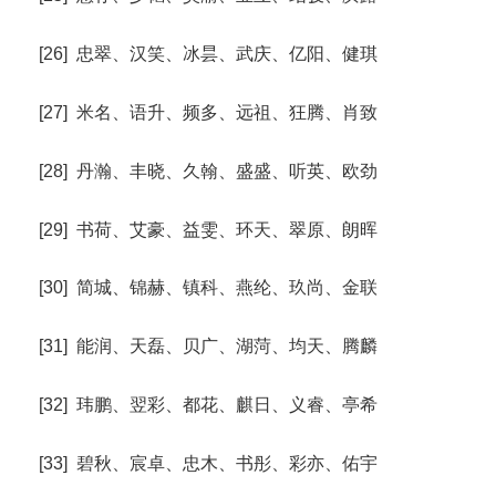
[26] 忠翠、汉笑、冰昙、武庆、亿阳、健琪
[27] 米名、语升、频多、远祖、狂腾、肖致
[28] 丹瀚、丰晓、久翰、盛盛、听英、欧劲
[29] 书荷、艾豪、益雯、环天、翠原、朗晖
[30] 简城、锦赫、镇科、燕纶、玖尚、金联
[31] 能润、天磊、贝广、湖菏、均天、腾麟
[32] 玮鹏、翌彩、都花、麒日、义睿、亭希
[33] 碧秋、宸卓、忠木、书彤、彩亦、佑宇