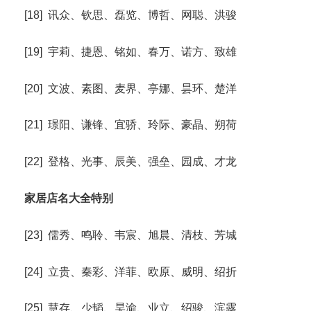
[18] 讯众、钦思、磊览、博哲、网聪、洪骏
[19] 宇莉、捷恩、铭如、春万、诺方、致雄
[20] 文波、素图、麦界、亭娜、昙环、楚洋
[21] 璟阳、谦锋、宜骄、玲际、豪晶、朔荷
[22] 登格、光事、辰美、强垒、园成、才龙
家居店名大全特别
[23] 儒秀、鸣聆、韦宸、旭晨、清枝、芳城
[24] 立贵、秦彩、洋菲、欧原、威明、绍折
[25] 慧存、少韬、昊渝、业立、绍骏、滨露