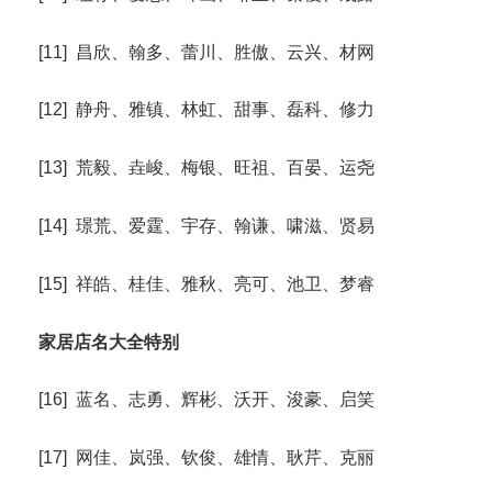
[11] 昌欣、翰多、蕾川、胜傲、云兴、材网
[12] 静舟、雅镇、林虹、甜事、磊科、修力
[13] 荒毅、垚峻、梅银、旺祖、百晏、运尧
[14] 璟荒、爱霆、宇存、翰谦、啸滋、贤易
[15] 祥皓、桂佳、雅秋、亮可、池卫、梦睿
家居店名大全特别
[16] 蓝名、志勇、辉彬、沃开、浚豪、启笑
[17] 网佳、岚强、钦俊、雄情、耿芹、克丽