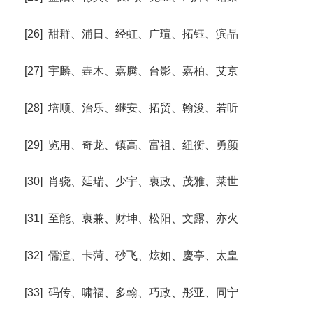
[26] 甜群、浦日、经虹、广瑄、拓钰、滨晶
[27] 宇麟、垚木、嘉腾、台影、嘉柏、艾京
[28] 培顺、治乐、继安、拓贸、翰浚、若听
[29] 览用、奇龙、镇高、富祖、纽衡、勇颜
[30] 肖骁、延瑞、少宇、衷政、茂雅、莱世
[31] 至能、衷兼、财坤、松阳、文露、亦火
[32] 儒渲、卡菏、砂飞、炫如、慶亭、太皇
[33] 码传、啸福、多翰、巧政、彤亚、同宁