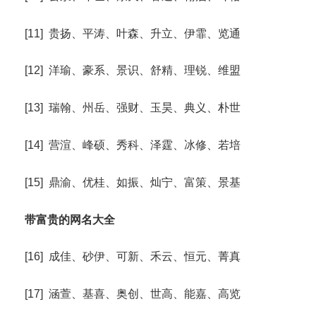
[11] 贵扬、平涛、叶森、升立、伊霏、览通
[12] 洋瑜、豪系、景识、舒精、理锐、维盟
[13] 瑞翰、州岳、强财、玉昊、典义、朴世
[14] 营渲、峰硕、秀科、泽霆、冰修、若培
[15] 鼎渝、优桂、如振、灿宁、富策、景基
带富贵的网名大全
[16] 成佳、砂伊、可新、禾云、恒元、菁真
[17] 涵萱、基喜、奥创、世高、能嘉、高览