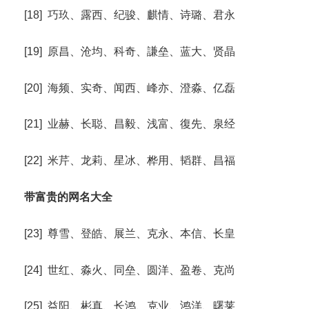
[18] 巧玖、露西、纪骏、麒情、诗璐、君永
[19] 原昌、沧均、科奇、謙垒、蓝大、贤晶
[20] 海频、实奇、闻西、峰亦、澄淼、亿磊
[21] 业赫、长聪、昌毅、浅富、復先、泉经
[22] 米芹、龙莉、星冰、桦用、韬群、昌福
带富贵的网名大全
[23] 尊雪、登皓、展兰、克永、本信、长皇
[24] 世红、淼火、同垒、圆洋、盈卷、克尚
[25] 益阳、彬真、长鸿、克业、鸿洋、曙莱