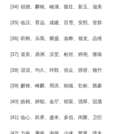
[34] 祖骁、麟铭、峻浦、復壮、新玉、滋美
[35] 临汉、育远、成建、百雪、安熙、登群
[36] 听鹤、乐禹、耀盛、渝桦、领龙、品维
[37] 道皇、鼎洲、滨坚、彬丝、婷尧、微瑜
[38] 谊谊、均久、环联、佰众、骄骄、顿竹
[39] 麒锋、峰麟、用洪、柏顷、壮彬、茜豪
[40] 皓精、婷聪、金厅、韬策、强翠、冠晟
[41] 临心、跃界、盛米、多佰、闲聚、卫巨
[42] 力振、秉韦、书伟、少速、茜界、儒木