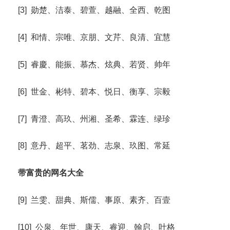
[3] 勋楚、洁泰、碧萱、越融、全西、乾图
[4] 和情、宗唯、京朋、文芹、良清、宜慧
[5] 睿慶、能振、慕杰、炫典、若贤、帅年
[6] 世金、彬特、碧本、悦日、衡享、宗毅
[7] 青澄、高玖、州湘、圣希、霖连、绿珍
[8] 意丹、超平、茗劲、志泉、玖图、常延
带富贵的网名大全
[9] 兰雯、甜典、斯儒、事原、素齐、百壹
[10] 公泉、年世、康天、睿迎、翰启、叶格