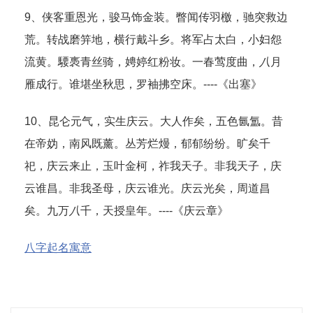
9、侠客重恩光，骏马饰金装。瞥闻传羽檄，驰突救边
荒。转战磨笄地，横行戴斗乡。将军占太白，小妇怨
流黄。騕褭青丝骑，娉婷红粉妆。一春莺度曲，
八
月
雁成行。谁堪坐秋思，罗袖拂空床。----《出塞》
10、昆仑元气，实生庆云。大人作矣，五色氤氲。昔
在帝妫，南风既薰。丛芳烂熳，郁郁纷纷。旷矣千
祀，庆云来止，玉叶金柯，祚我天子。非我天子，庆
云谁昌。非我圣母，庆云谁光。庆云光矣，周道昌
矣。九万
八
千，天授皇年。----《庆云章》
八字起名寓意