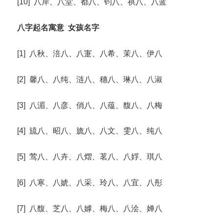
[10] 八岸、八堂、都八、钧八、祺八、八蓝
八字起名寓意
女孩名字
[1] 八秋、涪八、八寁、八希、茉八、伊八
[2] 馨八、八纯、涟八、穗八、琳八、八淑
[3] 八湄、八彦、俏八、八蕴、馥八、八梅
[4] 旈八、昭八、旒八、八文、雯八、纯八
[5] 莺八、八卉、八熠、茗八、八娐、琪八
[6] 八寒、八婋、八采、玲八、八宜、八彤
[7] 八馥、芝八、八嫭、梅八、八浍、婵八