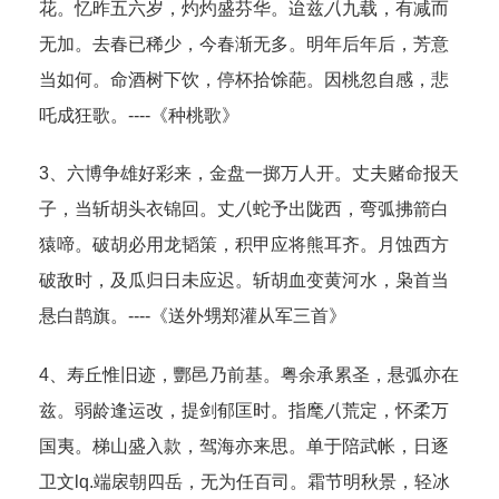
花。忆昨五六岁，灼灼盛芬华。迨兹
八
九载，有减而
无加。去春已稀少，今春渐无多。明年后年后，芳意
当如何。命酒树下饮，停杯拾馀葩。因桃忽自感，悲
吒成狂歌。----《种桃歌》
3、六博争雄好彩来，金盘一掷万人开。丈夫赌命报天
子，当斩胡头衣锦回。丈
八
蛇予出陇西，弯弧拂箭白
猿啼。破胡必用龙韬策，积甲应将熊耳齐。月蚀西方
破敌时，及瓜归日未应迟。斩胡血变黄河水，枭首当
悬白鹊旗。----《送外甥郑灌从军三首》
4、寿丘惟旧迹，酆邑乃前基。粤余承累圣，悬弧亦在
兹。弱龄逢运改，提剑郁匡时。指麾
八
荒定，怀柔万
国夷。梯山盛入款，驾海亦来思。单于陪武帐，日逐
卫文lq.端扆朝四岳，无为任百司。霜节明秋景，轻冰