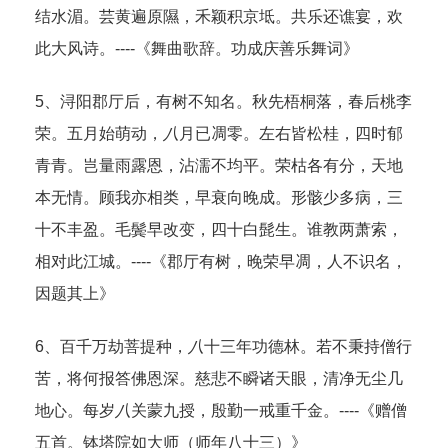
结水湄。芸黄遍原隰，禾颖积京坻。共乐还谯宴，欢
此大风诗。----《舞曲歌辞。功成庆善乐舞词》
5、浔阳郡厅后，有树不知名。秋先梧桐落，春后桃李
荣。五月始萌动，
八
月已凋零。左右皆松桂，四时郁
青青。岂量雨露恩，沾濡不均平。荣枯各有分，天地
本无情。顾我亦相类，早衰向晚成。形骸少多病，三
十不丰盈。毛鬓早改变，四十白髭生。谁教两萧索，
相对此江城。----《郡厅有树，晚荣早凋，人不识名，
因题其上》
6、百千万劫菩提种，
八
十三年功德林。若不秉持僧行
苦，将何报答佛恩深。慈悲不瞬诸天眼，清净无尘几
地心。每岁
八
关蒙九授，殷勤一戒重千金。----《赠僧
五首。钵塔院如大师（师年八十三）》