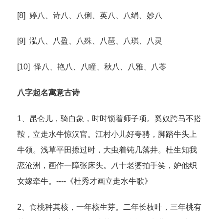
[8] 婷八、诗八、八俐、英八、八绢、妙八
[9] 泓八、八盈、八殊、八琶、八琪、八灵
[10] 怿八、艳八、八瞳、秋八、八雅、八苓
八字起名寓意古诗
1、昆仑儿，骑白象，时时锁着师子项。奚奴跨马不搭
鞍，立走水牛惊汉官。江村小儿好夸骋，脚踏牛头上
牛领。浅草平田攃过时，大虫着钝几落井。杜生知我
恋沧洲，画作一障张床头。
八
十老婆拍手笑，妒他织
女嫁牵牛。----《杜秀才画立走水牛歌》
2、食桃种其核，一年核生芽。二年长枝叶，三年桃有