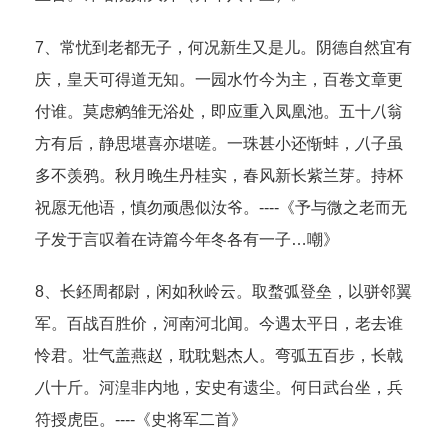
7、常忧到老都无子，何况新生又是儿。阴德自然宜有
庆，皇天可得道无知。一园水竹今为主，百卷文章更
付谁。莫虑鹓雏无浴处，即应重入凤凰池。五十
八
翁
方有后，静思堪喜亦堪嗟。一珠甚小还惭蚌，
八
子虽
多不羡鸦。秋月晚生丹桂实，春风新长紫兰芽。持杯
祝愿无他语，慎勿顽愚似汝爷。----《予与微之老而无
子发于言叹着在诗篇今年冬各有一子…嘲》
8、长鉟周都尉，闲如秋岭云。取蝥弧登垒，以骈邻翼
军。百战百胜价，河南河北闻。今遇太平日，老去谁
怜君。壮气盖燕赵，耽耽魁杰人。弯弧五百步，长戟
八
十斤。河湟非内地，安史有遗尘。何日武台坐，兵
符授虎臣。----《史将军二首》