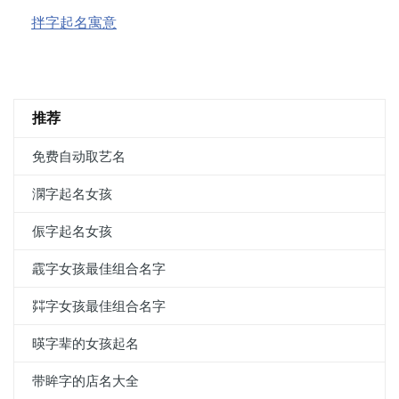
拌字起名寓意
推荐
免费自动取艺名
澖字起名女孩
侲字起名女孩
霵字女孩最佳组合名字
茻字女孩最佳组合名字
暎字辈的女孩起名
带眸字的店名大全