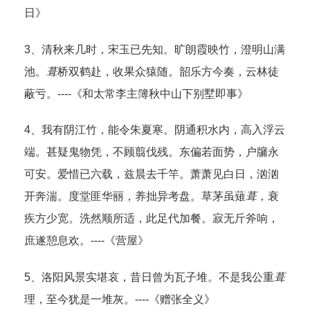
日》
3、清秋来几时，宋玉已先知。旷朗霞映竹，澄明山满
池。
葺
桥双鹤赴，收果众猿随。韶乐方今奏，云林徒
蔽亏。----《和太常李主簿秋中山下别墅即事》
4、我有阴江竹，能令朱夏寒。阴通积水内，高入浮云
端。甚疑鬼物凭，不顾翦伐残。东偏若面势，户牖永
可安。爱惜已六载，兹晨去千竿。萧萧见白日，汹汹
开奔湍。度堂匪华丽，养拙异考盘。草茅虽薙
葺
，衰
疾方少宽。洗然顺所适，此足代加餐。寂无斤斧响，
庶遂憩息欢。----《营屋》
5、洛阳风景实堪哀，昔日曾为瓦子堆。不是我公重
葺
理，至今犹是一堆灰。----《赠张全义》