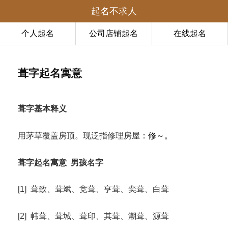
起名不求人
个人起名
公司店铺起名
在线起名
葺字起名寓意
葺字基本释义
用茅草覆盖房顶。现泛指修理房屋
：修～。
葺字起名寓意
男孩名字
[1] 葺致、葺斌、竞葺、亨葺、奕葺、白葺
[2] 帏葺、葺城、葺印、其葺、潮葺、源葺