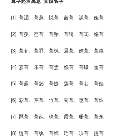
葺字起名寓意
女孩名字
[1] 葺湄、葺燕、悦葺、茜葺、漾葺、妲葺
[2] 葺羡、荔葺、葺贻、葺绮、葺筠、娟葺
[3] 葺菲、葺乔、葺枫、晨葺、嫦葺、葺惠
[4] 嘉葺、乐葺、葺雯、媄葺、葺瑑、笙葺
[5] 葺黛、葺馝、葺媞、莲葺、葺芯、葺嫱
[6] 彩葺、芹葺、竹葺、菊葺、惠葺、葺姝
[7] 琶葺、葺莼、玦葺、霞葺、珊葺、葺永
[8] 婕葺、葺纨、葺媱、瑶葺、昳葺、捷葺