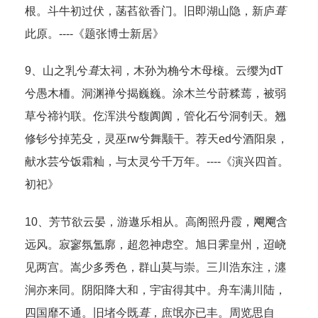
根。斗牛初过伏，菡萏欲香门。旧即湖山隐，新庐
葺
此原。----《题张博士新居》
9、山之乳兮
葺
太祠，木孙为桷兮木母榱。云缨为dT
兮愚木栭。洞渊禅兮揭巍巍。涂木兰兮莳糅蔫，被弱
草兮禘礿联。仡浑洪兮馥阗阗，管化石兮洞刳天。翘
修钐兮掉芜殳，灵巫rw兮舞颙干。荐天ed兮酒阳泉，
献水芸兮饭霜籼，与太灵兮千万年。----《演兴四首。
初祀》
10、芳节欲云晏，游遨乐相从。高阁照丹霞，飗飗含
远风。寂寥氛氲廓，超忽神虑空。旭日霁皇州，迢峣
见两宫。嵩少多秀色，群山莫与崇。三川浩东注，瀍
涧亦来同。阴阳降大和，宇宙得其中。舟车满川陆，
四国靡不通。旧堵今既
葺
，庶氓亦已丰。周览思自