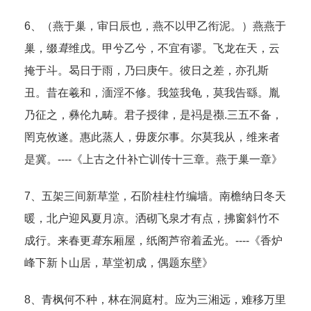
6、（燕于巢，审日辰也，燕不以甲乙衔泥。）燕燕于
巢，缀
葺
维戊。甲兮乙兮，不宜有谬。飞龙在天，云
掩于斗。曷日于雨，乃曰庚午。彼日之差，亦孔斯
丑。昔在羲和，湎淫不修。我筮我龟，莫我告繇。胤
乃征之，彝伦九畴。君子授律，是祃是禷.三五不备，
罔克攸遂。惠此蒸人，毋废尔事。尔莫我从，维来者
是冀。----《上古之什补亡训传十三章。燕于巢一章》
7、五架三间新草堂，石阶桂柱竹编墙。南檐纳日冬天
暖，北户迎风夏月凉。洒砌飞泉才有点，拂窗斜竹不
成行。来春更
葺
东厢屋，纸阁芦帘着孟光。----《香炉
峰下新卜山居，草堂初成，偶题东壁》
8、青枫何不种，林在洞庭村。应为三湘远，难移万里