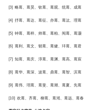
[3] 略葺、葺昊、钦葺、葺观、统葺、成葺
[4] 抒葺、葺达、葺征、亦葺、葺汯、理葺
[5] 钟葺、葺梓、帅葺、葺柏、闱葺、葺灏
[6] 葺利、葺文、韧葺、葺健、玤葺、葺君
[7] 知葺、葺庆、淳葺、葺渊、葺高、葺宸
[8] 葺华、葺深、波葺、鼎葺、葺智、滨葺
[9] 葺伟、珝葺、葺斐、葺潮、葺夏、先葺
[10] 欢葺、齐葺、柳葺、葺澔、葺远、葺春