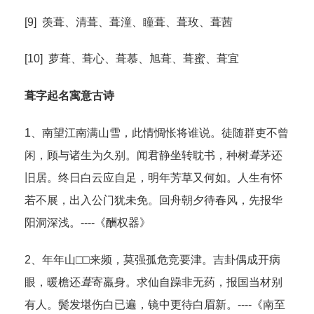
[9] 羡葺、清葺、葺潼、瞳葺、葺玫、葺茜
[10] 萝葺、葺心、葺慕、旭葺、葺蜜、葺宜
葺字起名寓意古诗
1、南望江南满山雪，此情惆怅将谁说。徒随群吏不曾
闲，顾与诸生为久别。闻君静坐转耽书，种树
葺
茅还
旧居。终日白云应自足，明年芳草又何如。人生有怀
若不展，出入公门犹未免。回舟朝夕待春风，先报华
阳洞深浅。----《酬权器》
2、年年山□□来频，莫强孤危竞要津。吉卦偶成开病
眼，暖檐还
葺
寄羸身。求仙自躁非无药，报国当材别
有人。鬓发堪伤白已遍，镜中更待白眉新。----《南至