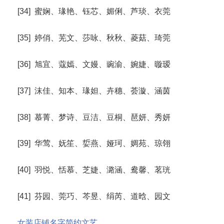
[34] 蜜娴、瑑艳、钰芯、媚俐、芦琰、衣莞
[35] 婷俏、芜文、莎咏、秋秋、菱菇、琦莞
[36] 旭宜、蔻嫣、文嫚、豌渝、婉婕、暶瑷
[37] 沫佳、知本、瑑妲、卉穗、荟漩、涵茵
[38] 慕菁、梦诗、豆洁、豆桐、琶妍、秀妍
[39] 华莺、妩笙、娎燕、娅珂、婤苑、琼翎
[40] 羽悦、恬慕、芝婕、潞涵、鸯馨、茗珖
[41] 芬园、莞巧、芩昱、绢芮、道晗、园文
女装店铺名字简约文艺