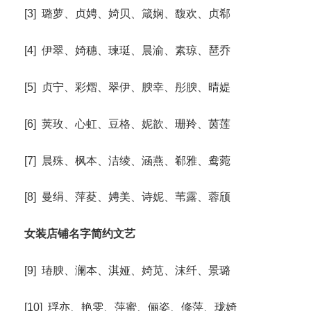
[3] 璐萝、贞娉、婍贝、箴娴、馥欢、贞郗
[4] 伊翠、婍穗、瑓珽、晨渝、素琼、琶乔
[5] 贞宁、彩熠、翠伊、腴幸、彤腴、晴媞
[6] 荚玫、心虹、豆格、妮歆、珊羚、茵莲
[7] 晨殊、枫本、洁绫、涵燕、郗雅、鸯菀
[8] 曼绢、萍荾、娉美、诗妮、苇露、蓉颀
女装店铺名字简约文艺
[9] 瑃腴、澜本、淇娅、婍苋、沫纤、景璐
[10] 琈亦、艳雯、萍蜜、俪姿、倏萍、珑婍