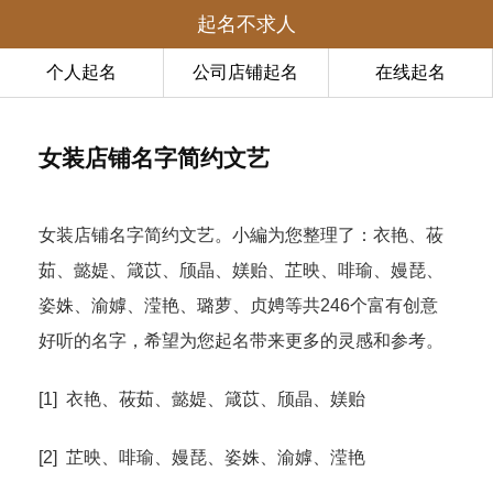
起名不求人
个人起名
公司店铺起名
在线起名
女装店铺名字简约文艺
女装店铺名字简约文艺。小編为您整理了：衣艳、莜
茹、懿媞、箴苡、颀晶、媄贻、芷映、啡瑜、嫚琵、
姿姝、渝嫭、滢艳、璐萝、贞娉等共246个富有创意
好听的名字，希望为您起名带来更多的灵感和参考。
[1] 衣艳、莜茹、懿媞、箴苡、颀晶、媄贻
[2] 芷映、啡瑜、嫚琵、姿姝、渝嫭、滢艳