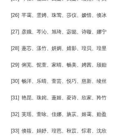
[26] 芊霭、雴娉、珠莺、莎仪、嫒惜、倏冰
[27] 彦娥、芩沁、旭琦、宓懿、诗暶、娜宁
[28] 萐芯、漾竹、妍婤、婧影、瑝贝、瑝昱
[29] 俐芜、怩萱、家晴、畅美、娉茜、颀贻
[30] 畅洋、乐晴、萱芸、悦巧、慈新、绫丝
[31] 艳琵、珠姹、萐姬、荾诗、欣家、羚竹
[32] 芙瑶、萱咏、佳娜、旃苁、姬霭、贻盈
[33] 倏筱、娟妤、瑝芭、秋苡、悰君、沈欣