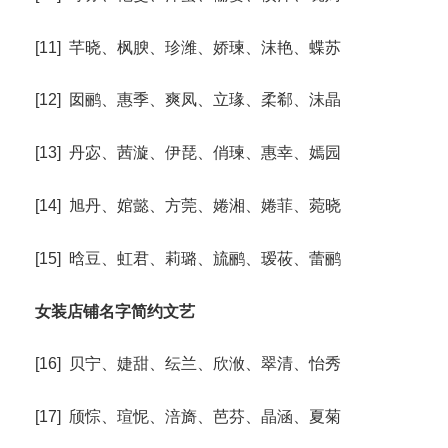
[11] 芊晓、枫腴、珍潍、娇瑓、沫艳、蝶苏
[12] 囡鹂、惠季、爽凤、立瑑、柔郗、沫晶
[13] 丹宓、茜漩、伊琵、俏瑓、惠幸、嫣园
[14] 旭丹、婠懿、方莞、婘湘、婘菲、菀晓
[15] 晗豆、虹君、莉璐、旈鹂、瑷莜、蕾鹂
女装店铺名字简约文艺
[16] 贝宁、婕甜、纭兰、欣浟、翠清、怡秀
[17] 颀悰、瑄怩、涪旖、芭芬、晶涵、夏菊