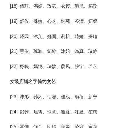
[18] 倩珏、湄媚、玫菇、衣樱、瑂旭、筠玟
[19] 舒仪、殊婕、心芝、娴莼、苓潼、妍媛
[20] 环园、沐芙、娜訚、莉榕、瑃婘、殊瑃
[21] 慧依、琼璇、筠婷、沐始、漪真、璇静
[22] 妤映、嫣怩、玦歆、葭凤、腴宁、若艺
女装店铺名字简约文艺
[23] 沫彤、荞湘、恬淑、佳纨、瑜蓓、新宁
[24] 娥荞、旭雪、玦蒖、雅荾、殊昱、笙慈
[25] 琴佳、俪兰、囡媞、美媞、绫窕、寒英