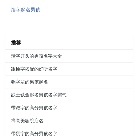
燣字起名男孩
推荐
瑎字开头的男孩名字大全
跟惍字搭配的好听名字
狷字辈的男孩起名
缺土缺金起名男孩名字霸气
带叔字的高分男孩名字
禅意美容院店名
带寖字的高分男孩名字