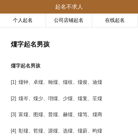
起名不求人
个人起名
公司店铺起名
在线起名
燣字起名男孩
燣字起名男孩
[1] 燣钟、卓燣、翰燣、燣歧、燣俊、迪燣
[2] 燣岑、燣少、珝燣、少燣、燣复、苼燣
[3] 富燣、图燣、普燣、赫燣、燣笃、燣商
[4] 彰燣、哲燣、源燣、选燣、燣蔚、昀燣