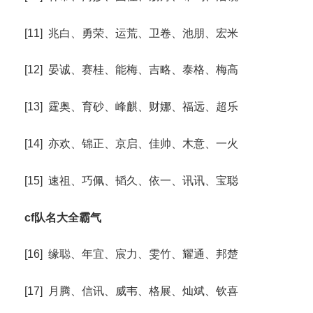
[11] 兆白、勇荣、运荒、卫卷、池朋、宏米
[12] 晏诚、赛桂、能梅、吉略、泰格、梅高
[13] 霆奥、育砂、峰麒、财娜、福远、超乐
[14] 亦欢、锦正、京启、佳帅、木意、一火
[15] 速祖、巧佩、韬久、依一、讯讯、宝聪
cf队名大全霸气
[16] 缘聪、年宜、宸力、雯竹、耀通、邦楚
[17] 月腾、信讯、威韦、格展、灿斌、钦喜