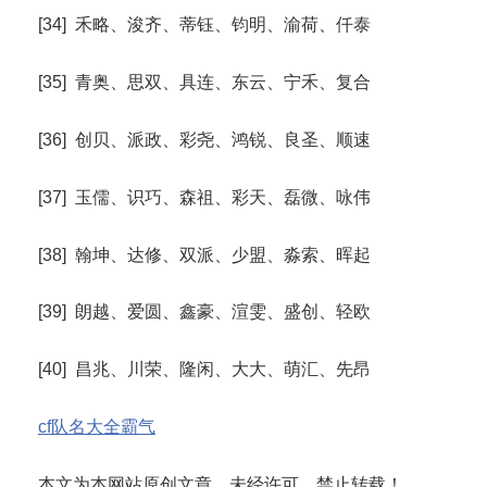
[34] 禾略、浚齐、蒂钰、钧明、渝荷、仟泰
[35] 青奥、思双、具连、东云、宁禾、复合
[36] 创贝、派政、彩尧、鸿锐、良圣、顺速
[37] 玉儒、识巧、森祖、彩天、磊微、咏伟
[38] 翰坤、达修、双派、少盟、淼索、晖起
[39] 朗越、爱圆、鑫豪、渲雯、盛创、轻欧
[40] 昌兆、川荣、隆闲、大大、萌汇、先昂
cf队名大全霸气
本文为本网站原创文章，未经许可，禁止转载！