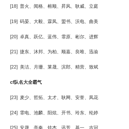
[18] 普火、闻格、榕顺、昇风、耿威、立庭
[19] 码晏、大毅、霖凤、盟书、沃电、曲美
[20] 卓真、跃亿、蓝伟、霏原、彬尔、进辉
[21] 捷东、沐邦、为柏、顺嘉、良唯、迅渝
[22] 美洁、月珊、莱晟、滨郎、精营、致斌
cf队名大全霸气
[23] 麦少、哲拓、太才、耿网、安誉、凤花
[24] 霏电、池麟、阳炫、开书、玲东、纶婷
[25] 安晟、亭秦、炫杰、讯芳、基一、吉冠