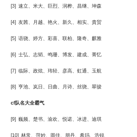
[3] 速立、米大、巨烈、润桦、昌继、坤森
[4] 友茜、月越、艳火、新久、相实、貴贸
[5] 语骁、婷方、彩喜、联柏、隆奇、麒雅
[6] 士弘、志韬、鸣珊、博发、建成、菁忆
[7] 临际、政炫、玮轻、彦高、虹通、玉航
[8] 亨池、岚日、日曲、月诗、丝骁、翠骏
cf队名大全霸气
[9] 巍频、楚书、渝欢、悦诺、冰进、迪琪
[10] 林常、菏妙、圆佳、朋丹、希玛、浩锐