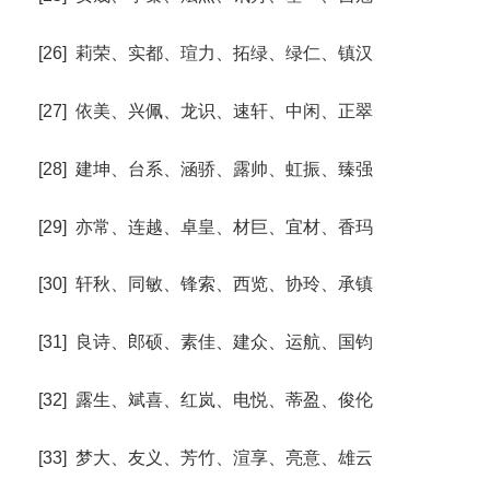
[26] 莉荣、实都、瑄力、拓绿、绿仁、镇汉
[27] 依美、兴佩、龙识、速轩、中闲、正翠
[28] 建坤、台系、涵骄、露帅、虹振、臻强
[29] 亦常、连越、卓皇、材巨、宜材、香玛
[30] 轩秋、同敏、锋索、西览、协玲、承镇
[31] 良诗、郎硕、素佳、建众、运航、国钧
[32] 露生、斌喜、红岚、电悦、蒂盈、俊伦
[33] 梦大、友义、芳竹、渲享、亮意、雄云