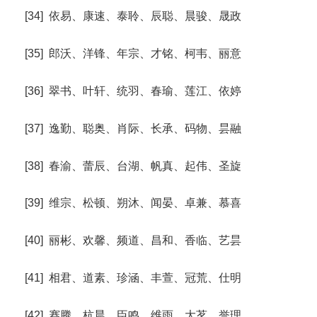
[34] 依易、康速、泰聆、辰聪、晨骏、晟政
[35] 郎沃、洋锋、年宗、才铭、柯韦、丽意
[36] 翠书、叶轩、统羽、春瑜、莲江、依婷
[37] 逸勤、聪奥、肖际、长承、码物、昙融
[38] 春渝、蕾辰、台湖、帆真、起伟、圣旋
[39] 维宗、松顿、朔沐、闻晏、卓兼、慕喜
[40] 丽彬、欢馨、频道、昌和、香临、艺昙
[41] 相君、道素、珍涵、丰萱、冠荒、仕明
[42] 赛腾、杭晨、臣鸣、维雨、大茗、誉理