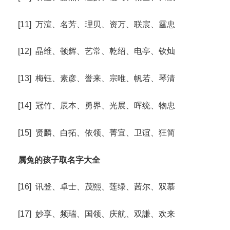
[11] 万渲、名芳、理贝、资万、联宸、霆忠
[12] 晶维、顿辉、艺常、乾绍、电亭、钦灿
[13] 梅钰、素彦、誉来、宗唯、帆若、琴清
[14] 冠竹、辰本、勇界、光展、晖统、物忠
[15] 贤麟、白拓、依领、菁宜、卫谊、狂简
属兔的孩子取名字大全
[16] 讯登、卓士、茂熙、莲绿、茜尔、双慕
[17] 妙享、频瑞、国领、庆航、双謙、欢来