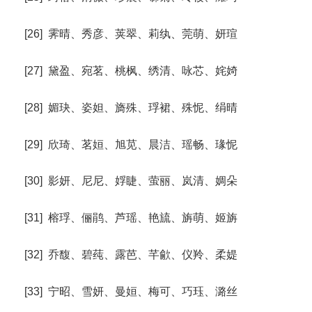
[26] 霁晴、秀彦、荚翠、莉纨、莞萌、妍瑄
[27] 黛盈、宛茗、桃枫、绣清、咏芯、姹婍
[28] 媚玦、姿妲、旖殊、琈裙、殊怩、绢晴
[29] 欣琦、茗姮、旭苋、晨洁、瑶畅、瑑怩
[30] 影妍、尼尼、娐睫、萤丽、岚清、婤朵
[31] 榕琈、俪鹃、芦瑶、艳旈、旃萌、姬旃
[32] 乔馥、碧莼、露芭、芊歈、仪羚、柔媞
[33] 宁昭、雪妍、曼姮、梅可、巧珏、潞丝