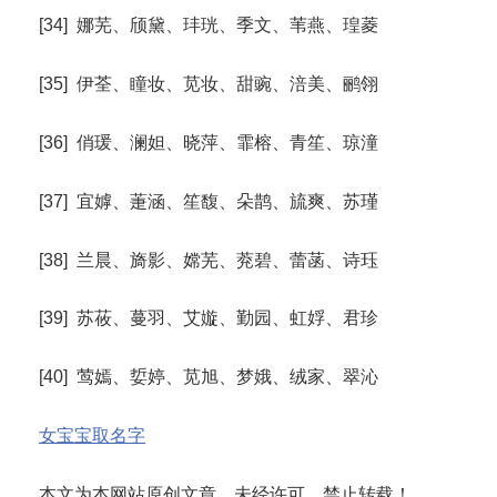
[34] 娜芜、颀黛、玤珖、季文、苇燕、瑝菱
[35] 伊荃、瞳妆、苋妆、甜豌、涪美、鹂翎
[36] 俏瑗、澜妲、晓萍、霏榕、青笙、琼潼
[37] 宜嫭、萐涵、笙馥、朵鹊、旈爽、苏瑾
[38] 兰晨、旖影、嫦芜、萒碧、蕾菡、诗珏
[39] 苏莜、蔓羽、艾嫙、勤园、虹娐、君珍
[40] 莺嫣、娎婷、苋旭、梦娥、绒家、翠沁
女宝宝取名字
本文为本网站原创文章，未经许可，禁止转载！