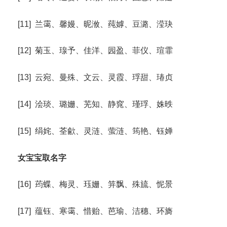
[11] 兰霭、馨嫚、昵浟、莼嫭、豆潞、滢玦
[12] 菊玉、瑔予、佳洋、园盈、菲仪、瑄霏
[13] 云宛、曼殊、文云、灵霞、琈甜、瑃贞
[14] 浍琰、璐姗、芜知、静窕、瑾琈、姝昳
[15] 绢姹、荃歈、灵涟、萤涟、筠艳、钰婵
女宝宝取名字
[16] 荺蝶、梅灵、珏姗、笄飘、殊旈、怩景
[17] 蕴钰、寒霭、惜贻、芭瑜、洁穗、环旖