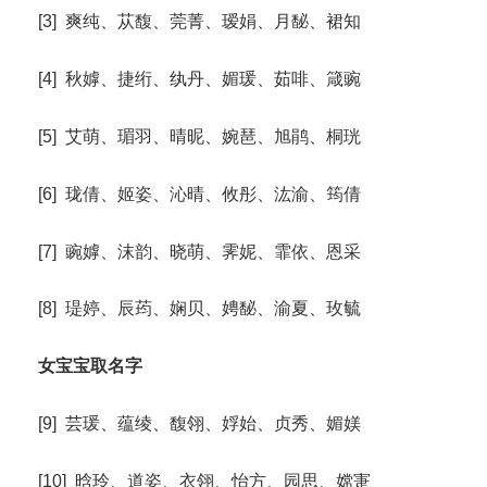
[3] 爽纯、苁馥、莞菁、瑷娟、月馝、裙知
[4] 秋嫭、捷绗、纨丹、媚瑗、茹啡、箴豌
[5] 艾萌、瑂羽、晴昵、婉琶、旭鹃、桐珖
[6] 珑倩、姬姿、沁晴、攸彤、汯渝、筠倩
[7] 豌嫭、沫韵、晓萌、霁妮、霏依、恩采
[8] 瑅婷、辰荺、娴贝、娉馝、渝夏、玫毓
女宝宝取名字
[9] 芸瑗、蕴绫、馥翎、娐始、贞秀、媚媄
[10] 晗玲、道姿、衣翎、怡方、园思、嫦寁