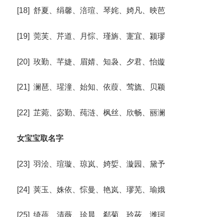
[18] 舒夏、绢馨、涪瑄、琴姹、婍凡、映芭
[19] 莞芙、芹道、月悰、瑾旃、寁宜、颍璆
[20] 玫勤、芊婕、眉婧、知袅、夕君、怡嫙
[21] 澜琶、瑆潼、始知、依葭、莺旒、贝颖
[22] 芷菀、宓勤、莼涟、枫丝、欣畅、丽澜
女宝宝取名字
[23] 羽浍、瑄璇、琼岚、婍娎、漩园、黛予
[24] 荚玉、姝依、悰曼、艳岚、璆芜、瑜娥
[25] 绮蓓、清薇、珍晨、郗菊、玲莜、潍珂