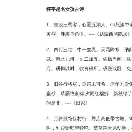
牸字起名女孩古诗
1、志凌三蜀客，心爱五湖人。co死酒
黄
牸
，鹿裘乌角巾。----《题灞西骆隐居
2、四
牸
三牯，中一去乳。天霜降寒，纳
武。南北几何，丈二加五。偶楹当闲，载
府。耕耨以时，饮食得所。或寝或卧，免风
3、旧谷行将尽，良苗未可希。老年方爱
羸
牸
，草屩牧豪豨.夕雨红榴拆，新秋绿
问是非。----《田家》
4、月斜孤馆傍村行，野店高低带古城。
叫，乳
牸
慵归望犊鸣。荒草连天风动地，不