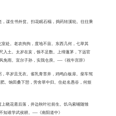
中老，谋生书外贫。扫花眠石榻，捣药转溪轮。往往乘
》
此室处。老农拘拘，度地不亩。东西几何，七举其
尺入土。太岁在亥，馀不足数。上缔蓬茅，下远官
免雨。宜尔子孙，实我仓庾。----《祝牛宫辞》
粥，卒岁且无衣。雀乳青苔井，鸡鸣白板扉。柴车驾
芋肥。饷田桑下憩，旁舍草中归。住处名愚谷，何烦
篱上晓花斋后落，井边秋叶社前生。饥乌索哺随雏
知谁学武侯耕。----《南阳道中》