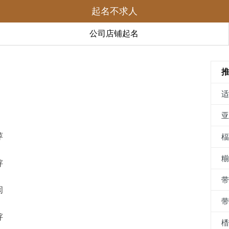
起名不求人
公司店铺起名
萍
牸
訚
带
牸