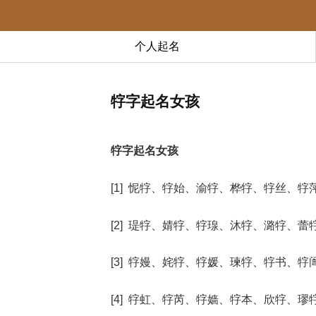
个人起名
牸字起名女孩
牸字起名女孩
[1] 怩牸、牸始、渝牸、桦牸、牸丝、牸
[2] 瑅牸、婧牸、牸瑔、沐牸、潞牸、蕾
[3] 牸嫚、姹牸、牸媛、瑓牸、牸书、牸
[4] 牸虹、牸芮、牸嫱、牸本、欣牸、璆