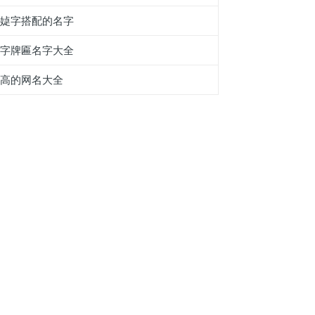
和媫字搭配的名字
三字牌匾名字大全
姓高的网名大全