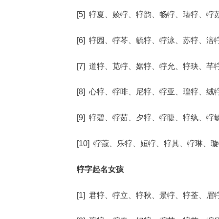
[5] 牸夏、婈牸、牸韵、畅牸、瑃牸、牸
[6] 牸园、牸芩、毓牸、牸泳、苏牸、涪
[7] 道牸、苋牸、嫦牸、牸允、牸玦、芊
[8] 心牸、牸啡、尼牸、牸亚、瑝牸、绒
[9] 牸碧、牸茹、夕牸、牸睫、牸纨、牸
[10] 牸蔻、乐牸、姮牸、牸其、牸琳、
牸字起名女孩
[1] 君牸、牸立、牸秋、景牸、牸荃、眉