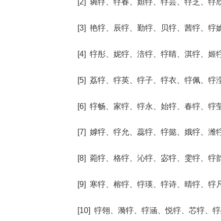
[2] 琬牸、牸春、妲牸、牸芸、牸芝、牸
[3] 艳牸、辰牸、勤牸、贝牸、茜牸、牸
[4] 牸彤、妮牸、涪牸、牸睛、淇牸、姬
[5] 荔牸、牸英、牸子、牸衣、牸佩、牸
[6] 牸畅、家牸、牸永、始牸、春牸、牸
[7] 嫭牸、牸允、蕊牸、牸懿、娥牸、潍
[8] 菀牸、格牸、沁牸、宓牸、雯牸、牸
[9] 寒牸、榕牸、牸瑛、牸诗、晴牸、牸
[10] 牸翎、漪牸、牸涵、悦牸、芯牸、