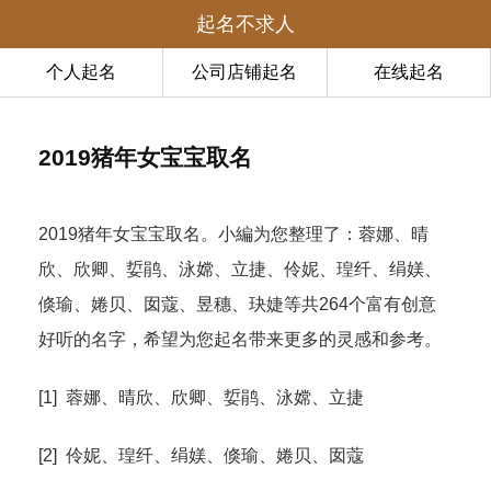
起名不求人
个人起名
公司店铺起名
在线起名
2019猪年女宝宝取名
2019猪年女宝宝取名。小編为您整理了：蓉娜、晴
欣、欣卿、娎鹃、泳嫦、立捷、伶妮、瑝纤、绢媄、
倏瑜、婘贝、囡蔻、昱穗、玦婕等共264个富有创意
好听的名字，希望为您起名带来更多的灵感和参考。
[1] 蓉娜、晴欣、欣卿、娎鹃、泳嫦、立捷
[2] 伶妮、瑝纤、绢媄、倏瑜、婘贝、囡蔻