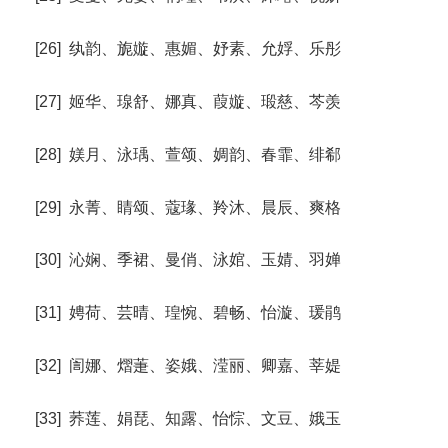
[26] 纨韵、旎嫙、惠媚、妤素、允娐、乐彤
[27] 姬华、瑔舒、娜真、葭嫙、瑖慈、芩羡
[28] 媄月、泳瑀、萱颂、婤韵、春霏、绯郗
[29] 永菁、睛颂、蔻瑑、羚沐、晨辰、爽格
[30] 沁娴、季裙、曼俏、泳婠、玉婧、羽婵
[31] 娉荷、芸晴、瑝惋、碧畅、怡漩、瑗鹃
[32] 訚娜、熠萐、姿娥、滢丽、卿嘉、莘媞
[33] 荞莲、娟琵、知露、怡悰、文豆、娥玉