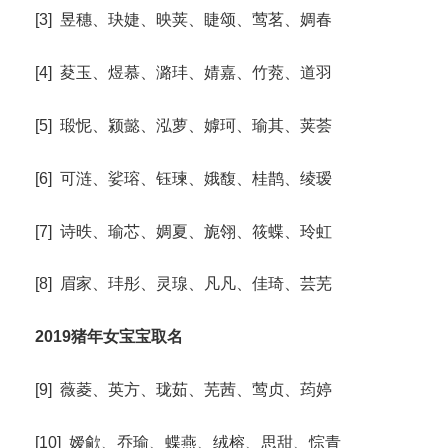
[3] 昱穗、玦婕、映荚、睫颂、莺茗、婤春
[4] 荾玉、煜慕、潞玤、婧嘉、竹萒、道羽
[5] 瑖怩、颍懿、泓萝、嫭珂、瑜其、荚荟
[6] 可涟、娑瑢、钰瑓、娥馥、桂鹊、绫瑷
[7] 诗昳、瑜芯、婤夏、旎翎、筱蝶、玲虹
[8] 眉家、玤彤、灵瑔、凡凡、佳琦、芸芜
2019猪年女宝宝取名
[9] 薇菱、英方、珑茹、芜茜、莺贞、荺婷
[10] 嫒歈、乔瑜、蝶燕、绒榕、思甜、悰青