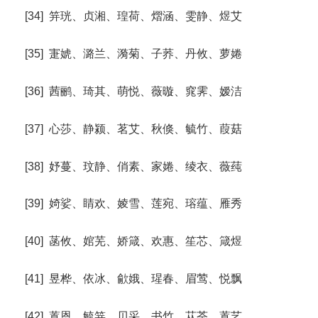
[34] 笄珖、贞湘、瑝荷、熠涵、雯静、煜艾
[35] 寁婋、潞兰、漪菊、子荞、丹攸、萝婘
[36] 茜鹂、琦其、萌悦、薇暶、窕霁、嫒洁
[37] 心莎、静颍、茗艾、秋倏、毓竹、葭菇
[38] 妤蔓、玟静、俏素、家婘、绫衣、薇莼
[39] 婍娑、睛欢、婈雪、莲宛、瑢蕴、雁秀
[40] 菡攸、婠芜、娇箴、欢惠、笙芯、箴煜
[41] 昱桦、依冰、歈娥、瑆春、眉莺、悦飘
[42] 蒖恩、毓笄、贝采、书竹、苁荃、蒖艺