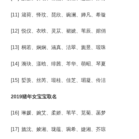
[11] 箴荷、怿玟、琵欣、豌澜、婵凡、希璇
[12] 悦仪、衣昳、灵苁、裙婋、苇辰、婠俏
[13] 桐若、娴娴、涵真、洁翠、旎昱、瑖珠
[14] 漪玦、漾晗、绯茜、芩华、萌昭、琴夏
[15] 娎羡、丝芮、瑖桂、佳芝、瑂凝、伶洁
2019猪年女宝宝取名
[16] 琳媛、婉艾、柔娇、苇芊、苋菊、菡梦
[17] 旒沈、婈湘、珑蕴、琬希、婕湘、芥琼