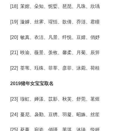
[18] 茉婠、朵知、怩娎、琶琵、凡珠、欣瑀
[19] 漩嫭、丝霁、瑆恬、歆倩、乔涟、君瞳
[20] 敏真、衣洁、凡景、纤悦、豆婧、俏妤
[21] 昳渝、薇景、羡攸、馨柔、月菊、辰笄
[22] 荃苇、珏殊、菲莘、彦菲、泳菀、荷桂
2019猪年女宝宝取名
[23] 瑔虹、婵漾、苡影、秋芙、舒莞、茗煜
[24] 蔓尼、袅勤、豆绣、羽凝、昭姝、丝笙
[25] 荾蔓、宛姿、俏瑾、苇淇、沐瑃、悦妍