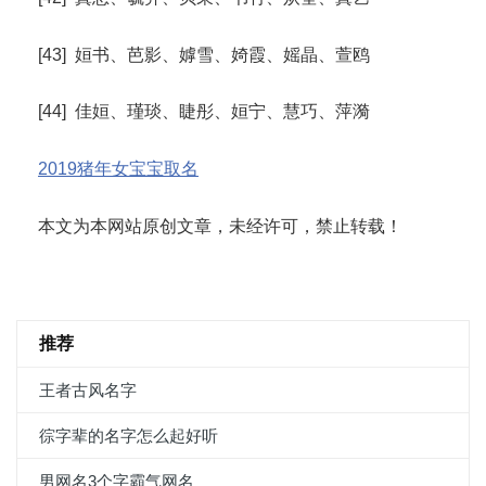
[43] 姮书、芭影、嫭雪、婍霞、媱晶、萱鸥
[44] 佳姮、瑾琰、睫彤、姮宁、慧巧、萍漪
2019猪年女宝宝取名
本文为本网站原创文章，未经许可，禁止转载！
推荐
王者古风名字
徖字辈的名字怎么起好听
男网名3个字霸气网名