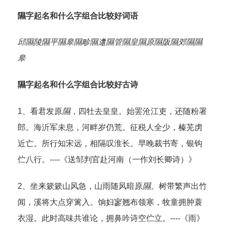
隰字起名和什么字组合比较好词语
邱隰
陵隰
平隰
皋隰
畛隰
邍隰
管隰
皇隰
原隰
阪隰
郊隰
隰
皋
隰字起名和什么字组合比较好古诗
1、看君发原
隰
，四牡去皇皇。始罢沧江吏，还随粉署
郎。海沂军未息，河畔岁仍荒。征税人全少，榛芜虏
近亡。所行知宋远，相隔叹淮长。早晚裁书寄，银钩
伫八行。----《送邹判官赴河南（一作刘长卿诗）》
2、坐来簌簌山风急，山雨随风暗原
隰
。树带繁声出竹
闻，溪将大点穿篱入。饷妇寥翘布领寒，牧童拥肿蓑
衣湿。此时高味共谁论，拥鼻吟诗空伫立。----《雨》