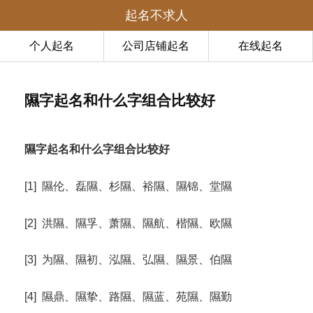
起名不求人
个人起名
公司店铺起名
在线起名
隰字起名和什么字组合比较好
隰字起名和什么字组合比较好
[1] 隰伦、磊隰、杉隰、裕隰、隰锦、堂隰
[2] 洪隰、隰孚、萧隰、隰航、楷隰、欧隰
[3] 为隰、隰初、泓隰、弘隰、隰景、伯隰
[4] 隰鼎、隰挚、路隰、隰蓝、苑隰、隰勤