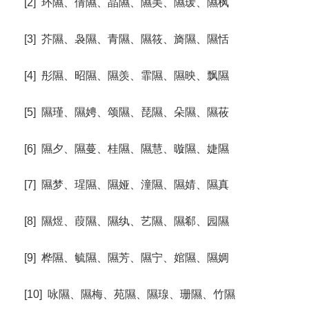
[2] 环隰、倩隰、晶隰、隰美、隰瑗、隰枫
[3] 芥隰、袅隰、青隰、隰筱、旖隰、隰恬
[4] 彤隰、昭隰、隰羡、霏隰、隰映、飘隰
[5] 隰瑾、隰娉、颂隰、琵隰、朵隰、隰莜
[6] 隰夕、隰蔓、桂隰、隰慧、暶隰、婕隰
[7] 隰梦、瑆隰、隰娅、潼隰、隰婧、隰真
[8] 隰煜、葭隰、隰纨、艺隰、隰郗、园隰
[9] 桦隰、毓隰、隰芳、隰宁、婠隰、隰婤
[10] 咏隰、隰梅、苑隰、隰瑔、珊隰、竹隰