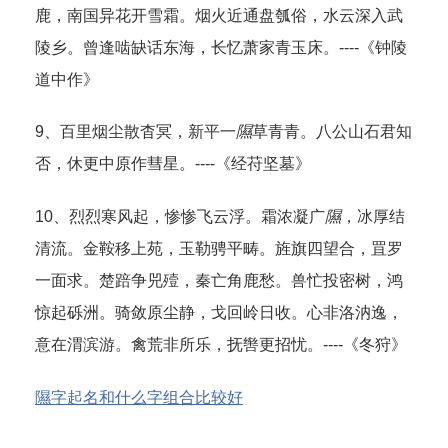
鹿，南国异花开雪霜。烟火近通盘瓠俗，水云深入武
陵乡。曾逢啮缺话东海，长忆萧家青玉床。----《钟陵
道中作》
9、百里烟尘散杳冥，新平一
隰
草青青。八公山石君知
否，休更中原作彗星。----《经苻坚墓》
10、烈烈寒风起，惨惨飞云浮。霜浓凝广
隰
，冰厚结
清流。金鞍移上苑，玉勒骋平畴。旌旗四望合，罝罗
一面求。楚踣争兕殪，秦亡角鹿愁。兽忙投密树，鸿
惊起砾洲。骑敛原尘静，戈回岭日收。心非洛汭逸，
意在渭滨游。禽荒非所乐，抚辔更招忧。----《冬狩》
隰字起名和什么字组合比较好