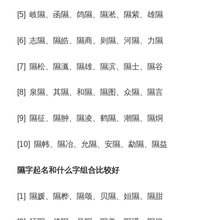
[5] 岐隰、函隰、鸽隰、隰淞、隰紫、雄隰
[6] 志隰、隰皓、隰商、则隰、河隰、力隰
[7] 隰松、隰湚、隰雄、隰滨、隰士、隰谷
[8] 泉隰、其隰、和隰、隰图、众隰、隰言
[9] 隰征、隰翀、隰凌、鹤隰、潮隰、隰烔
[10] 隰帏、隰冶、允隰、安隰、勐隰、隰益
隰字起名和什么字组合比较好
[1] 隰媛、隰桦、隰颂、贝隰、姮隰、隰甜