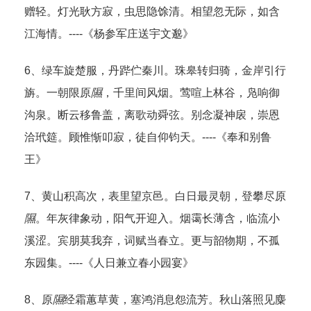
赠轻。灯光耿方寂，虫思隐馀清。相望忽无际，如含
江海情。----《杨参军庄送宇文邈》
6、绿车旋楚服，丹跸伫秦川。珠皋转归骑，金岸引行
旃。一朝限原
隰
，千里间风烟。莺喧上林谷，凫响御
沟泉。断云移鲁盖，离歌动舜弦。别念凝神扆，崇恩
洽玳筵。顾惟惭叩寂，徒自仰钧天。----《奉和别鲁
王》
7、黄山积高次，表里望京邑。白日最灵朝，登攀尽原
隰
。年灰律象动，阳气开迎入。烟霭长薄含，临流小
溪涩。宾朋莫我弃，词赋当春立。更与韶物期，不孤
东园集。----《人日兼立春小园宴》
8、原
隰
经霜蕙草黄，塞鸿消息怨流芳。秋山落照见麋