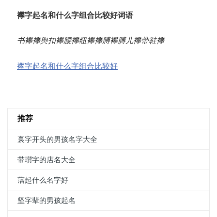
襻字起名和什么字组合比较好词语
书襻
襻舆
扣襻
腰襻
纽襻
襻膊
襻膊儿
襻带
鞋襻
襻字起名和什么字组合比较好
推荐
裛字开头的男孩名字大全
带瓆字的店名大全
萿起什么名字好
坚字辈的男孩起名