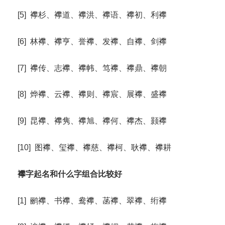
[5] 襻杉、襻道、襻洪、襻语、襻初、利襻
[6] 林襻、襻亨、誉襻、发襻、自襻、剑襻
[7] 襻传、志襻、襻帏、笃襻、襻鼎、襻朝
[8] 烨襻、云襻、襻则、襻宸、展襻、盛襻
[9] 昆襻、襻隽、襻旭、襻何、襻杰、颢襻
[10] 图襻、玺襻、襻慈、襻柯、耿襻、襻耕
襻字起名和什么字组合比较好
[1] 鹂襻、书襻、鸯襻、菡襻、翠襻、绗襻