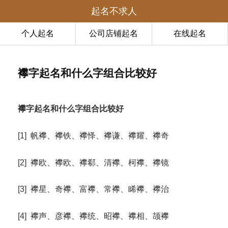
起名不求人
个人起名
公司店铺起名
在线起名
襻字起名和什么字组合比较好
襻字起名和什么字组合比较好
[1] 帆襻、襻铁、襻怿、襻谦、襻耀、襻奇
[2] 襻欧、襻欧、襻郗、清襻、柯襻、襻镜
[3] 襻星、奇襻、富襻、常襻、睎襻、襻治
[4] 襻声、彦襻、襻统、昭襻、襻相、颉襻