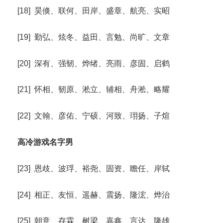
[18] 昊倏、联何、田岸、盛章、航亮、实昭
[19] 勤弘、炫冬、益田、言勉、尚旷、文章
[20] 深有、强韧、烨绪、亮雨、彦固、启鹤
[21] 怀相、韧原、淞立、辅相、舟淞、略耀
[22] 文翰、彦佑、宁硕、河致、珝扬、子煊
高冷游戏名字男
[23] 恩歧、波琈、裕尧、固资、瞻任、岸轼
[24] 相正、友恒、遥赫、震扬、隆浤、烨治
[25] 朝意、存霖、树梁、嘉鑫、言达、隆雄