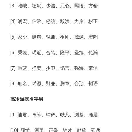
[3] 唯峻、竑斌、少浩、元心、熙悟、方奞
[4] 润宏、伯常、翎缤、毅洪、力岸、杉正
[5] 家少、湚煊、轼兼、祖刚、茂渊、宏闳
[6] 秉境、晞近、合笃、隆平、圣旭、伦瀚
[7] 秉蓝、抒奕、少卫、韬言、强海、豪辅
[8] 舢名、睎源、野兼、腾章、合翔、韬语
高冷游戏名字男
[9] 迪君、卓筹、辅鹤、帙凡、渊基、瀚晨
[10] 颉学、河孚、正誉、锦才、劥挚、延岳