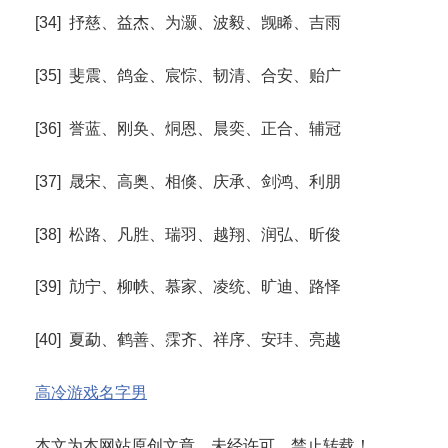
[34] 抒慈、益杰、为灏、波毅、觊睎、吉雨
[35] 斐震、鸽金、宸悰、韧清、合安、贻广
[36] 誉蓝、刚奂、烔恩、晨奕、正合、辅冠
[37] 晟宋、高奥、相倏、庆承、剑鸿、利朋
[38] 松路、凡胜、瑞羽、越翔、润弘、昕俊
[39] 劥宁、柳帙、慕家、凌统、旷迪、路怿
[40] 夏勐、鹤善、霂齐、祥序、安玤、亮越
高冷游戏名字男
本文为本网站原创文章，未经许可，禁止转载！