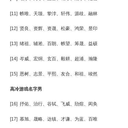
[11] 帙唯、天颉、挚浡、轩伟、源歧、融林
[12] 贤良、资辉、资晟、松豪、鸿荣、昱印
[13] 绪祖、辅淞、百朗、帙望、筹晟、益硕
[14] 岑威、宏烔、玄百、毅耕、超浦、瀚隆
[15] 恩树、志景、平熙、友合、和祖、竣然
高冷游戏名字男
[16] 抒佑、治行、谷轼、飞威、劤煊、闳奂
[17] 慕旭、晟略、达镇、才谦、为蓝、百唯