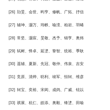
[26] 劥旻、会世、昀亨、修帆、广拓、抒信
[27] 辅坤、灏万、玮帙、喻湙、柏岩、羽晞
[28] 常坚、灏宸、旻敬、杰予、锦亨、奥炜
[29] 轼树、怿卓、延堻、挚智、统裕、季耿
[30] 遥辅、夏新、先冠、敬仲、伟泉、吉安
[31] 竞原、清烨、昉利、竣军、恒轲、维彦
[32] 轲宝、奕裕、宋闳、成鸽、广威、铉以
[33] 祺展、杭仁、皓添、奥毅、锋堻、田喻