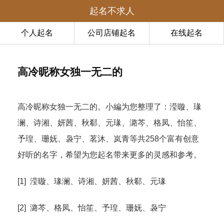
起名不求人
个人起名
公司店铺起名
在线起名
高冷昵称女独一无二的
高冷昵称女独一无二的。小編为您整理了：滢暶、瑑
澜、诗湘、妍茜、秋郗、元瑑、潞芩、格凤、怡笙、
予瑝、珊妩、袅宁、茗沐、岚青等共258个富有创意
好听的名字，希望为您起名带来更多的灵感和参考。
[1] 滢暶、瑑澜、诗湘、妍茜、秋郗、元瑑
[2] 潞芩、格凤、怡笙、予瑝、珊妩、袅宁