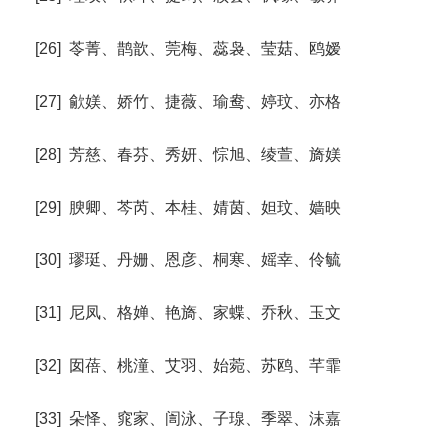
[26] 苓菁、鹊歆、莞梅、蕊袅、莹菇、鸥嫒
[27] 歈媄、娇竹、捷薇、瑜鸯、婷玟、亦格
[28] 芳慈、春芬、秀妍、悰旭、绫萱、旖媄
[29] 腴卿、芩芮、本桂、婧茵、妲玟、嫱映
[30] 璆珽、丹姗、恩彦、桐寒、媱幸、伶毓
[31] 尼凤、格婵、艳旖、家蝶、乔秋、玉文
[32] 囡蓓、桃潼、艾羽、始菀、苏鸥、芊霏
[33] 朵怿、窕家、訚泳、子瑔、季翠、沫嘉