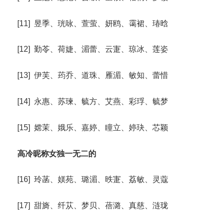
[11] 昱季、珖咏、萱萤、妍鸥、霭裙、瑃晗
[12] 勤苓、荷婕、湄蕾、云寁、琼冰、莲姿
[13] 伊芙、荺乔、道珠、雁湄、敏知、蕾惜
[14] 永惠、苏瑓、毓方、艾燕、彩琈、毓梦
[15] 嫦茉、娥乐、嘉婷、瞳立、婷玦、芯颖
高冷昵称女独一无二的
[16] 玲菡、媄苑、璐湄、昳寁、荔敏、灵蔻
[17] 甜旖、纤苁、梦贝、蓓潞、真慈、涟珑