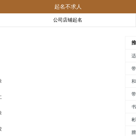
起名不求人
公司店铺起名
徐
仁
徐
竣