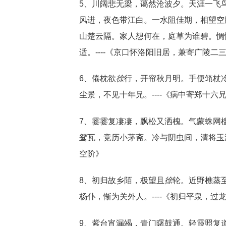
5、川阔悲无梁，蔼然沧波夕。天涯一飞
风进，夜色带江白。一水阻佳期，相望空
山楚云隔。家人想何在，庭草为谁碧。惆
适。----《京口怀洛阳旧居，兼寄广陵二
6、倦枕欲
徐
行，开帘秋月明。手便筇杖
尘景，不见十年兄。----《病中寄郑十六
7、霎霎复凄凄，飘松又洒槐。气蒙蛛网
鸳瓦，竞历小茅斋。冷与阴虫间，清将玉漏
空阶》
8、初归故乡陌，极望且
徐
轮。近野樵蒸
杨仆，惭为关外人。----《初归平泉，
9、紫台宵漏竭，青门曙鼓通。轻霞照复