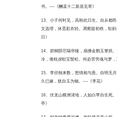
书。----《酬孟十二新居见寄》
13、小子何时见，高秋此日生。自从都
文选理，休觅彩衣轻。凋瘵筵初秩，欹斜
日》
14、碧桐阴尽隔帘栊，扇拂金鹅玉簟烘
冷，倦枕
徐
欹宝髻松。何必苦劳魂与梦，王
15、李径独来数，愁情相与悬。自明无
久已嫁，犹自玉为钿。----《李花》
16、伏龙山横洲渚地，人如白苹自生死
亭》