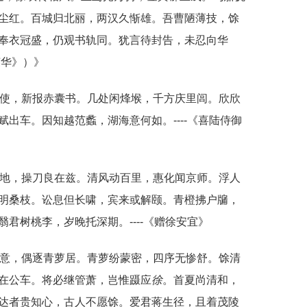
尘红。百城归北丽，两汉久惭雄。吾曹陋薄技，馀
奉衣冠盛，仍观书轨同。犹言待封告，未忍向华
英华》）》
简使，新报赤囊书。几处闲烽堠，千方庆里闾。欣欣
赋出车。因知越范蠡，湖海意何如。----《喜陆侍御
地，操刀良在兹。清风动百里，惠化闻京师。浮人
明桑枝。讼息但长啸，宾来或解颐。青橙拂户牖，
君树桃李，岁晚托深期。----《赠徐安宜》
云意，偶逐青萝居。青萝纷蒙密，四序无惨舒。馀清
在公车。将必继管萧，岂惟蹑应
徐
。首夏尚清和，
达者贵知心，古人不愿馀。爱君蒋生径，且着茂陵