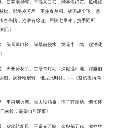
鸟，日暮南
徐
客。气混京口云，潮吞海门石。孤帆候
脉脉。那堪岁芳尽，更使春梦积。故国胡尘飞，远
怅空伤情，沧浪有馀迹。严陵七里滩，携手同所
三知己》
冷，头喜葛巾轻。绿草前侵水，黄花半上城。虚消此
兄》
槛，声叠藓花阶。古壁青灯动，深庭湿叶埋。
徐
垂旧
谐。病身唯展转，谁见此时怀。----《监试夜雨滴
至，平泉烟火新。农夫馈鸡黍，渔子荐霜鳞。惆怅怀
过龙门南岭，遥望山居即事》
道，
徐
吹转相风。玉鸾光万骑，金舆郁五戎。鸣笳犹