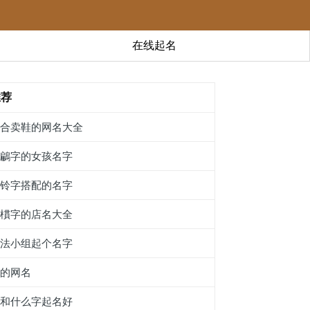
在线起名
推荐
适合卖鞋的网名大全
带鶣字的女孩名字
和铃字搭配的名字
带樌字的店名大全
书法小组起个名字
彬的网名
膻和什么字起名好