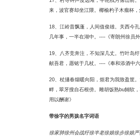
17、村寺钟声度远滩，半轮残月落山前。
来，波官赛却坐江隈。椰榆杓子木瘤杯，烂
18、江岭昔飘蓬，人间值俊雄。关西今
几年事，一半在湖中。----《寄朗州徐员
19、八齐竞奔注，不知深几丈。竹叶岛纡
献吾君，愿铭于几杖。----《奉和添酒中
20、杖擿春烟暖向阳，烦君为我致盈筐
畔，翠牙搜自石根傍。雕胡饭熟bu餬软，
用以酬谢》
带徐字的男孩名字词语
徐家肺
徐州会战
纡徐
半老徐娘
徐步
徐娘
严