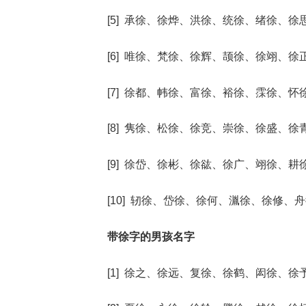
[5] 承徐、徐烨、洪徐、统徐、绪徐、徐
[6] 唯徐、梵徐、徐辉、颉徐、徐翊、徐
[7] 徐都、帏徐、富徐、裕徐、霂徐、怀
[8] 隽徐、松徐、徐竞、崇徐、徐盛、徐
[9] 徐岱、徐彬、徐谹、徐广、翊徐、耕
[10] 轫徐、岱徐、徐何、湚徐、徐修、
带徐字的男孩名字
[1] 徐之、徐远、复徐、徐鹤、闳徐、徐