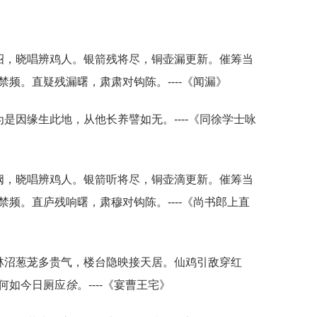
诏，晓唱辨鸡人。银箭残将尽，铜壶漏更新。催筹当
频。直疑残漏曙，肃肃对钩陈。----《闻漏》
是因缘生此地，从他长养譬如无。----《同徐学士咏
阙，晓唱辨鸡人。银箭听将尽，铜壶滴更新。催筹当
频。直庐残响曙，肃穆对钩陈。----《尚书郎上直
林沼葱茏多贵气，楼台隐映接天居。仙鸡引敌穿红
何如今日厕应
徐
。----《宴曹王宅》