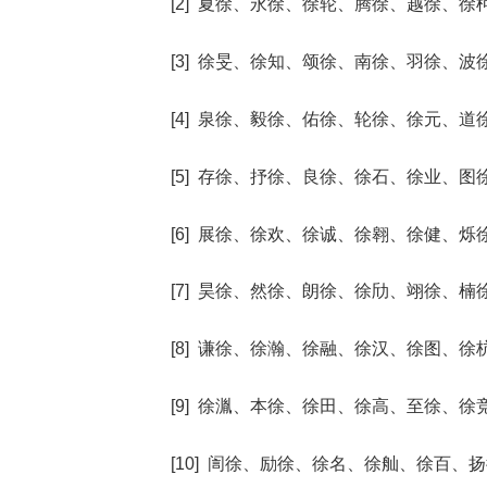
[2] 夏徐、永徐、徐轮、腾徐、越徐、徐
[3] 徐旻、徐知、颂徐、南徐、羽徐、波
[4] 泉徐、毅徐、佑徐、轮徐、徐元、道
[5] 存徐、抒徐、良徐、徐石、徐业、图
[6] 展徐、徐欢、徐诚、徐翱、徐健、烁
[7] 昊徐、然徐、朗徐、徐劤、翊徐、楠
[8] 谦徐、徐瀚、徐融、徐汉、徐图、徐
[9] 徐湚、本徐、徐田、徐高、至徐、徐
[10] 訚徐、励徐、徐名、徐舢、徐百、