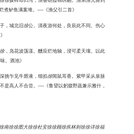
徐
徐
拨棹却归湾，浪叠朝霞锦绣翻。渔弟渔兄喜到
煮鲈鱼满案堆。----《渔父引二首》
孔子，城北旧
徐
公。清夜游何处，良辰此不同。伤心
外》
徐
，凫花波荡漾。醺应烂地轴，浸可柔天壤。以此
六咏。酒池》
。深挑乍见牛唇液，细掐
徐
闻鼠耳香。紫甲采从泉脉
不是高人不合尝。----《鲁望以躬掇野蔬兼示雅什，
徐
南徐
徐图
大徐
徐杜
安徐
徐顾
徐疾
林则徐
徐详
徐福