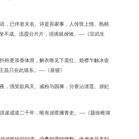
邑语，已伴老夫名。诗是吾家事，人传世上情。熟精
坐不成。流霞分片片，涓滴就
徐
倾。----《宗武生
。扑粉更添香体滑，解衣唯见下裳红。烦襟乍触冰壶
昌只在此墙东。----《昼寝》
月夜，强笑欲风天。减粉与园箨，分香沾渚莲。
徐
妃
。洪崖成道二千年，唯有
徐
君播青史。----《题徐稚湖