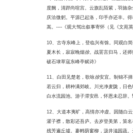
度阙，清跸尚喧宫。云旗乱陌紫，羽旆杂
庆洽微躬。平源已起洛，印手亦还丰。得
嵩。----《观大驾出叙事寄怀（见《文苑
10、古寺东峰上，登临兴有馀。同观白
夏木长，寂寂晚烟
徐
。战罢言归马，还师
破石埭草寇东峰亭赋诗》
11、白田见楚老，歌咏
徐
安宜。制锦不择
若云归，耕种满郊岐。川光净麦陇，日色
白水流园池。游子滞安邑，怀恩未忍辞。翳
12、大道本夷旷，高情亦冲虚。因随白
濯子襟，散彩还吾庐。去岁登美第，策名
残芳遍丘墟。褰帏荫窗柳，汲井滋园蔬。