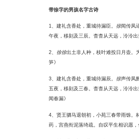
带徐字的男孩名字古诗
1、建礼含香处，重城待漏臣。
徐
闻传凤
午夜，移刻及三辰。杳杳从天远，泠泠出禁
2、
徐
徐
出土非人种，枝叶难投日月壶。为
笋》
3、建礼含香处，重城待漏辰。
徐
声传凤
五夜，移刻及三春。杳杳从天远，泠泠出禁
闻春漏》
4、贤王驷马退朝初，小苑三春带雨馀。
药，宫燕衔泥落绮疏。自叹平生相识愿，