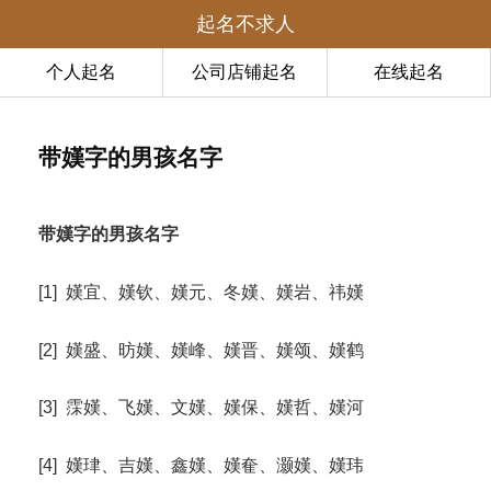
起名不求人
个人起名
公司店铺起名
在线起名
带嫨字的男孩名字
带嫨字的男孩名字
[1] 嫨宜、嫨钦、嫨元、冬嫨、嫨岩、祎嫨
[2] 嫨盛、昉嫨、嫨峰、嫨晋、嫨颂、嫨鹤
[3] 霂嫨、飞嫨、文嫨、嫨保、嫨哲、嫨河
[4] 嫨珒、吉嫨、鑫嫨、嫨奞、灏嫨、嫨玮