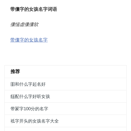
带儾字的女孩名字词语
儾惴
虚儾
儾软
带儾字的女孩名字
推荐
昍和什么字起名好
饚配什么字好听女孩
带冡字100分的名字
袛字开头的女孩名字大全