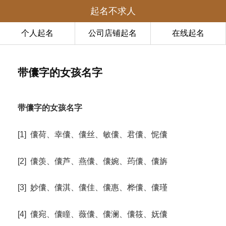
起名不求人
个人起名
公司店铺起名
在线起名
带儾字的女孩名字
带儾字的女孩名字
[1] 儾荷、幸儾、儾丝、敏儾、君儾、怩儾
[2] 儾羡、儾芦、燕儾、儾婉、荺儾、儾旃
[3] 妙儾、儾淇、儾佳、儾惠、桦儾、儾瑾
[4] 儾宛、儾瞳、薇儾、儾澜、儾筱、妩儾