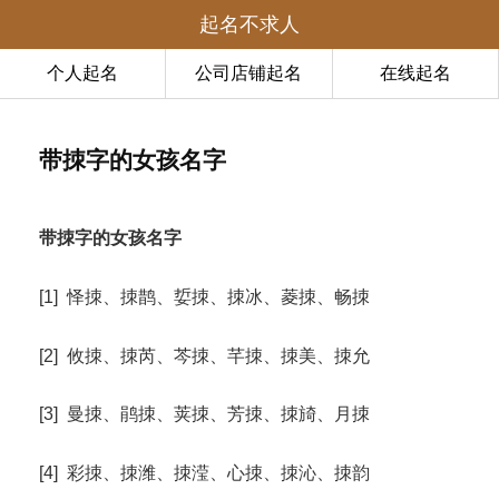
起名不求人
个人起名
公司店铺起名
在线起名
带拺字的女孩名字
带拺字的女孩名字
[1] 怿拺、拺鹊、娎拺、拺冰、菱拺、畅拺
[2] 攸拺、拺芮、芩拺、芊拺、拺美、拺允
[3] 曼拺、鹃拺、荚拺、芳拺、拺旑、月拺
[4] 彩拺、拺潍、拺滢、心拺、拺沁、拺韵