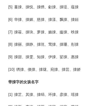
[5] 蔓拺、拺悦、拺绣、歈拺、拺瑅、蕴拺
[6] 华拺、拺媚、慈拺、拺漾、飘拺、拺姮
[7] 拺莜、拺玦、萝拺、嫱拺、嫙拺、昳拺
[8] 拺丽、拺静、拺珖、莺拺、拺珊、彤拺
[9] 拺甜、拺雯、知拺、伊拺、娑拺、惠拺
[10] 绣拺、倏拺、拺珑、宛拺、拺芸、拺娇
带拺字的女孩名字
[1] 拺芷、其拺、拺绢、环拺、彦拺、瑶拺