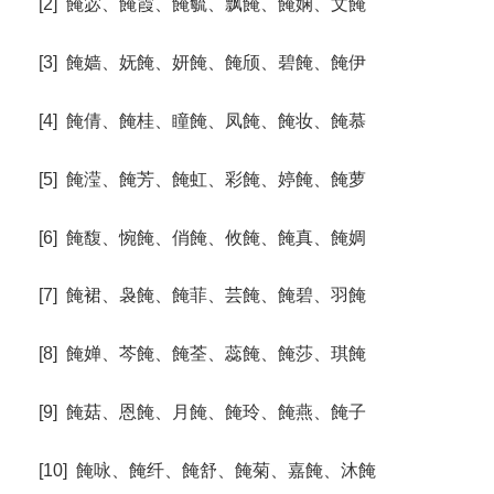
[2] 餣宓、餣霞、餣毓、飘餣、餣娴、文餣
[3] 餣嫱、妩餣、妍餣、餣颀、碧餣、餣伊
[4] 餣倩、餣桂、瞳餣、凤餣、餣妆、餣慕
[5] 餣滢、餣芳、餣虹、彩餣、婷餣、餣萝
[6] 餣馥、惋餣、俏餣、攸餣、餣真、餣婤
[7] 餣裙、袅餣、餣菲、芸餣、餣碧、羽餣
[8] 餣婵、芩餣、餣荃、蕊餣、餣莎、琪餣
[9] 餣菇、恩餣、月餣、餣玲、餣燕、餣子
[10] 餣咏、餣纤、餣舒、餣菊、嘉餣、沐餣