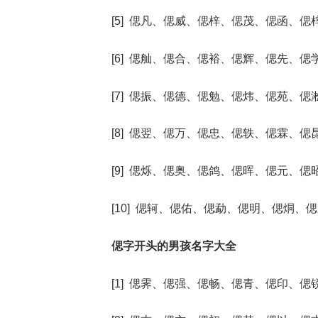
[5] 偲凡、偲威、偲梓、偲茂、偲函、偲
[6] 偲舢、偲合、偲裕、偲辉、偲先、偲
[7] 偲振、偲德、偲勉、偲炜、偲苑、偲
[8] 偲翌、偲万、偲忠、偲轶、偲霖、偲
[9] 偲烁、偲奥、偲鸽、偲晖、偲元、偲
[10] 偲轲、偲佑、偲勐、偲明、偲烔、
偲字开头的男孩名字大全
[1] 偲霁、偲强、偲畅、偲青、偲印、偲