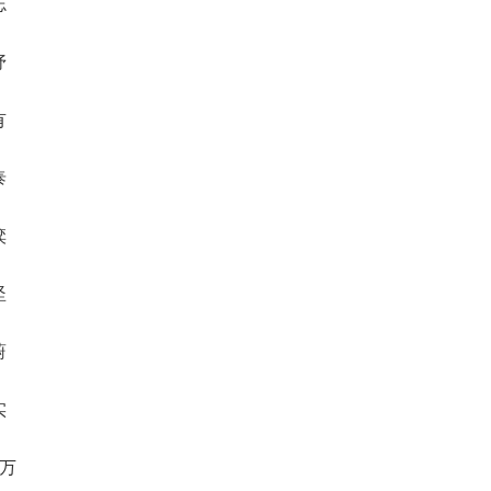
志
抒
有
泰
湙
坚
蔚
实
偲万