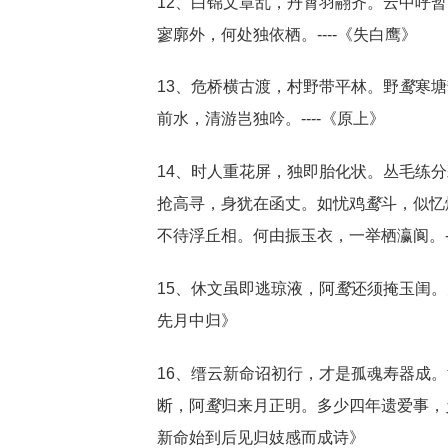
12、白锦文章乱，丹霄羽翮齐。云中呼
寥廓外，何处独依栖。----《失白鹰》
13、危桥横古渡，村野带平林。野
鹜
寒塘
前水，清游岂独吟。----《原上》
14、时人重花屏，独即胎化状。丛毛练
抢高寻，身犹在函丈。如忧鸡
鹜
斗，似忆
不待浮丘相。何由振玉衣，一举栖瀛阆。-
15、休文虽即逃琼液，阿
鹜
还须掩玉闺。
先月中归》
16、缙云新命诏初行，才是孤魂寿器成
断，阿
鹜
归来月正明。多少四年遗爱事，乡
新命始到后见归妓感而成诗》