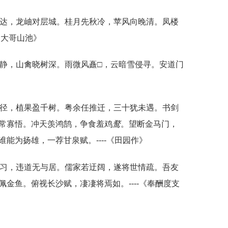
达，龙岫对层城。桂月先秋冷，苹风向晚清。凤楼
过大哥山池》
静，山禽晓树深。雨微风矗□，云暗雪侵寻。安道门
三径，植果盈千树。粤余任推迁，三十犹未遇。书剑
常寡悟。冲天羡鸿鹄，争食羞鸡
鹜
。望断金马门，
能为扬雄，一荐甘泉赋。----《田园作》
习，违道无与居。儒家若迂阔，遂将世情疏。吾友
金鱼。俯视长沙赋，凄凄将焉如。----《奉酬度支