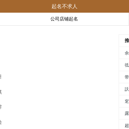
起名不求人
公司店铺起名
荃
琪
霁
浍