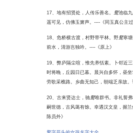
17、地有招贤处，人传乐善名。
鹜
池临九
遥可见，仿佛玉箫声。----《同玉真公主
18、危桥横古渡，村野带平林。野
鹜
寒塘
前水，清游岂独吟。----《原上》
19、弊庐隔尘喧，惟先养恬素。卜邻近
时将晚，丘园日已暮。晨兴自多怀，昼坐
劳歌采樵路。乡曲无知己，朝端乏亲故。谁
20、古来贤达士，驰
鹜
唯群书。非礼誓弗
嗣世德，古风蔼有馀。幸遇汉文皇，握兰佩
陈员外》
鹜字开头的女孩名字大全