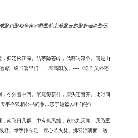
成鹜
鸡鹜相争
家鸡野鹜
趋之若鹜
云趋鹜赴
驰高鹜远
喧，归泛松江渌。结茅隐苍岭，伐薪响深谷。同是山
池
鹜
。终当署里门，一表高阳族。----《送丘员外还
别，今独雪中回。纸尾得新什，眉头还暂开。此时同
中奉天平令狐相公书问兼…形于短篇以申仰谢》
雁，南飞日几群。中有孤凤雏，哀鸣九天闻。我乃重
贱君。举手捧尔足，疾心若火焚。拂羽泪满面，送