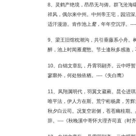
8、灵鹤产绝境，昂昂无与俦。群飞沧海
祥风，偶尔来中州。中州帝王宅，园沼深
适汗漫游。肯作池上
鹜
，年年空沉浮。--
9、梁王旧馆枕潮沟，共引垂藤系小舟。
醉，池上时闻雁
鹜
愁。节士逢秋多感激，不
10、白锦文章乱，丹霄羽翮齐。云中呼
寥廓外，何处独依栖。----《失白鹰》
11、凤翔属明代，羽翼文葳蕤。昆仑进
唯平法，伊人方在斯。荒宁桁杨肃，芳辉
秋夕白云司。况复空岩侧，苍苍幽桂期。
辞。----《秋晚溪中寄怀大理齐司直（