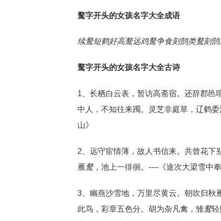
鹜字开头的女孩名字大全成语
续鹜短鹤
好高鹜远
鸡鹜争食
刻鹄类鹜
刻鹄
鹜字开头的女孩名字大全古诗
1、长栖白云表，暂访高斋宿。还辞郡邑
中人，不知往来躅。灵芝非庭草，辽鹤委
山》
2、远守宦情薄，故人书信来。共曾花下
雁
鹜
，池上一徘徊。----《途次大梁雪
3、幽燕沙雪地，万里尽黄云。朝吹归秋
此鸟，彩章五色分。胡为杂凡禽，雏
鹜
轻