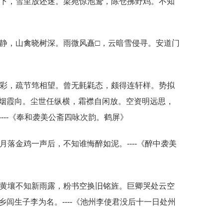
暂下，雪里放还迷。梁苑惊池
鹜
，陈仓拂野鸡。不知
静，山禽晓树深。雨微风矗□，云暗雪侵寻。安道门
分彩，疏节筇相望。曾无氃氋态，颇得连轩样。势拟
烟霞向。尘世任纵横，霜襟自闲放。空资明远思，
---《奉和袭美公斋四咏次韵。鹤屏》
月落金鸡一声后，不知谁悔醉如泥。----《醉中袭美
。黄壤不知新雨露，粉书空换旧铭旌。巨卿哭处云空
闾生子李为名。----《池州李使君没后十一日处州