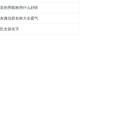
抖音的男昵称用什么好听
工友微信群名称大全霸气
徐氏女孩名字