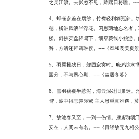
之吴江濆。去影忽不见，踌躇日将曛。--
4、蝉雀参差在扇纱，竹襟轻利箨冠斜。
穗，橘洲风浪半浮花。闲思两地忘名者，
楼。斜拂芡盘轻
鹜
下，细穿菱线小鲵游。
爵，方诸还拜碧琳侯。----《奉和袭美夏
5、羽翼摧残日，郊园寂寞时。晓鸡惊树
国分，不与夙心期。----《幽居冬暮》
6、雪羽褵褷半惹泥，海云深处旧巢迷。
鹜
，波中得志羡凫鹥.主人恩重真难遇，莫
7、故池春又至，一到一伤情。雁
鹜
群犹
安在，人间未有名。----《再经故元九相