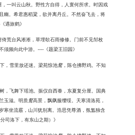
曙，一叫云山秋。野性方自得，人寰何所求。时因戏
且幽。希君惠稻粱，欲并离丹丘。不然奋飞去，将
--《遇旅鹤》
树倚荒台风淅淅，草埋欹石雨修修。门前不见邹枚
须频向此中游。----《题梁王旧园》
暂下，雪里放还迷。梁苑惊池
鹜
，陈仓拂野鸡。不知
琪树，飞舞下瑶池。振仪自西眷，东夏复分厘。国典
兰玉滋。明质
鹜
高景，飘飖服缨绥。天寒清洛苑，
岁寒坐流霰，山川犹别离。浩思凭尊酒，氛氲独含
时齐分司洛下，有东山之期）》