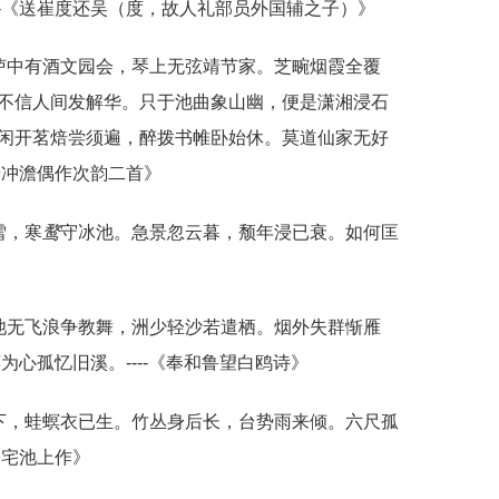
--《送崔度还吴（度，故人礼部员外国辅之子）》
垆中有酒文园会，琴上无弦靖节家。芝畹烟霞全覆
不信人间发解华。只于池曲象山幽，便是潇湘浸石
闲开茗焙尝须遍，醉拨书帷卧始休。莫道仙家无好
景冲澹偶作次韵二首》
雪，寒
鹜
守冰池。急景忽云暮，颓年浸已衰。如何匡
池无飞浪争教舞，洲少轻沙若遣栖。烟外失群惭雁
为心孤忆旧溪。----《奉和鲁望白鸥诗》
下，蛙螟衣已生。竹丛身后长，台势雨来倾。六尺孤
公宅池上作》