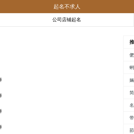
起名不求人
公司店铺起名
蛳
蛳
蛳
蛳