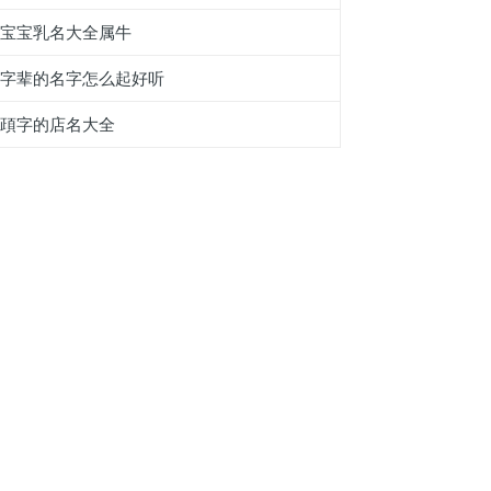
男宝宝乳名大全属牛
蟮字辈的名字怎么起好听
带頙字的店名大全