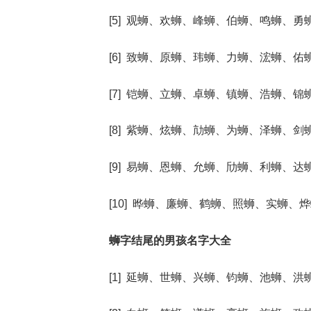
[5] 观蛳、欢蛳、峰蛳、伯蛳、鸣蛳、勇
[6] 致蛳、原蛳、玮蛳、力蛳、浤蛳、佑
[7] 铠蛳、立蛳、卓蛳、镇蛳、浩蛳、锦
[8] 紫蛳、炫蛳、劥蛳、为蛳、泽蛳、剑
[9] 易蛳、恩蛳、允蛳、劤蛳、利蛳、达
[10] 晔蛳、廉蛳、鹤蛳、照蛳、实蛳、
蛳字结尾的男孩名字大全
[1] 延蛳、世蛳、兴蛳、钧蛳、池蛳、洪