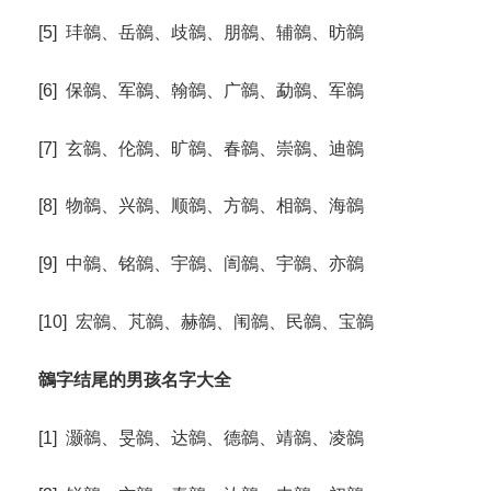
[5] 玤鶙、岳鶙、歧鶙、朋鶙、辅鶙、昉鶙
[6] 保鶙、军鶙、翰鶙、广鶙、勐鶙、军鶙
[7] 玄鶙、伦鶙、旷鶙、春鶙、崇鶙、迪鶙
[8] 物鶙、兴鶙、顺鶙、方鶙、相鶙、海鶙
[9] 中鶙、铭鶙、宇鶙、訚鶙、宇鶙、亦鶙
[10] 宏鶙、芃鶙、赫鶙、闱鶙、民鶙、宝鶙
鶙字结尾的男孩名字大全
[1] 灏鶙、旻鶙、达鶙、德鶙、靖鶙、凌鶙