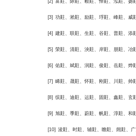
[2] 富黈、际黈、毅黈、怿黈、泓黈、扬
[3] 功黈、淞黈、励黈、琈黈、峰黈、威
[4] 建黈、联黈、生黈、谷黈、普黈、添
[5] 荣黈、清黈、泱黈、岸黈、朋黈、冶
[6] 佑黈、斌黈、润黈、俊黈、岳黈、烨
[7] 睎黈、晟黈、怀黈、刚黈、川黈、帅
[8] 缤黈、迪黈、运黈、固黈、鑫黈、玄
[9] 旭黈、季黈、蔚黈、帆黈、淳黈、和
[10] 浚黈、时黈、辅黈、瞻黈、闿黈、