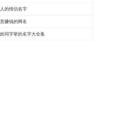
撩人的情侣名字
寓意赚钱的网名
许姓同字辈的名字大全集