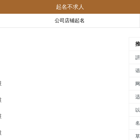
起名不求人
公司店铺起名
黈
黈
黈
黈
草