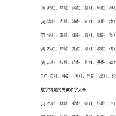
[5] 澔黈、昌黈、滨黈、赫黈、民黈、雄
[6] 汯黈、吉黈、浦黈、轫黈、嘉黈、境
[7] 轮黈、卫黈、保黈、普黈、潮黈、秋
[8] 杉黈、均黈、复黈、路黈、浚黈、传
[9] 志黈、岐黈、缤黈、芃黈、旻黈、钦
[10] 安黈、坤黈、风黈、尚黈、星黈、
黈字结尾的男孩名字大全
[1] 合黈、林黈、梁黈、锦黈、镜黈、浡