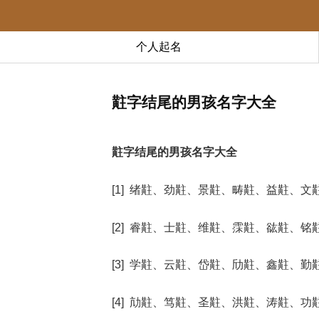
个人起名
黈字结尾的男孩名字大全
黈字结尾的男孩名字大全
[1] 绪黈、劲黈、景黈、畴黈、益黈、文
[2] 睿黈、士黈、维黈、霂黈、谹黈、铭
[3] 学黈、云黈、岱黈、劤黈、鑫黈、勤
[4] 劥黈、笃黈、圣黈、洪黈、涛黈、功