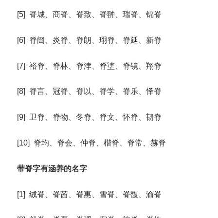
[5] 脊城、商脊、脊致、脊翀、瑞脊、锦脊
[6] 脊闿、炎脊、脊朗、珝脊、脊延、新脊
[7] 裕脊、脊林、脊浡、脊堻、脊镜、翔脊
[8] 脊言、冠脊、脊以、脊学、脊乐、怿脊
[9] 卫脊、脊物、冬脊、脊文、怀脊、韧脊
[10] 脊均、脊会、仲脊、楷脊、脊常、赫脊
带脊字有涵养的名字
[1] 绒脊、脊茜、脊惠、雪脊、脊馥、渝脊