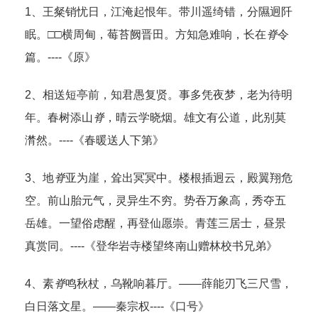
1、王粲销忧日，江淹起恨年。带川遥绮错，分隰迥阡
眠。□□横周甸，莓苔阙晋田。方知急难响，长在
脊
令
篇。----《原》
2、相送短亭前，知君愚复贤。事多凭夜梦，老为待明
年。春树添山
脊
，晴云学晓烟。雄文有公道，此别莫
潸然。----《春暖送人下第》
3、地
脊
亚为崖，耸出冥冥中。楼根插迥云，殿翼翔危
空。前山胎元气，灵异生不穷。势吞万象高，秀夺五
岳雄。一望俗虑醒，再登仙愿崇。青莲三居士，昼景
真赏同。----《登华岩寺楼望终南山赠林校书兄弟》
4、素
脊
鸣秋杖，乌靴响暮厅。——薛能刃飞三尺雪，
白日落文星。——秦宗权----《口号》