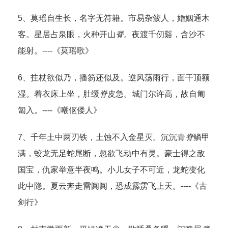
5、莫瑶自生长，名字无符籍。市易杂鲛人，婚姻通木
客。星居占泉眼，火种开山
脊
。夜渡千仞谿，含沙不
能射。----《莫瑶歌》
6、拄杖欲似乃，播笏还似及。逆风荡雨行，面干顶额
湿。着衣床上坐，肚缓
脊
皮急。城门尔许高，故自匍
匐入。----《嘲伛偻人》
7、千年土中两刃铁，土蚀不入金星灭。沉沉青
脊
鳞甲
满，蛟龙无足蛇尾断，忽欲飞动中有灵。豪士得之敌
国宝，仇家举意半夜鸣。小儿女子不可近，龙蛇变化
此中隐。夏云奔走雷阗阗，恐成霹雳飞上天。----《古
剑行》