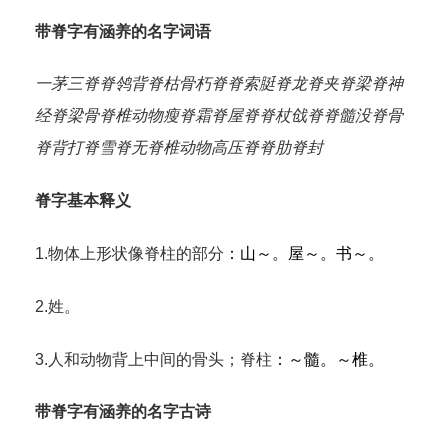
带脊字有涵养的名字词语
一茅三脊
脊鸰
背脊
枯骨朽脊
脊索
脡脊
龙脊
夹脊梁
脊神
经
脊梁骨
脊椎动物
瘦脊
霜脊
屋脊
脊杖
戗脊
脊髓
没脊骨
脊背
打脊
雪脊
无脊椎动物
高压脊
脊肋
脊封
脊字基本释义
1.物体上形状像脊柱的部分
：山～。屋～。书～。
2.姓。
3.人和动物背上中间的骨头；脊柱
：～髓。～椎。
带脊字有涵养的名字古诗