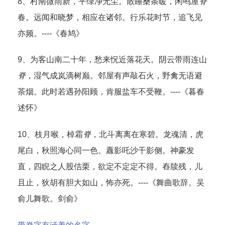
8、村南微雨新，平绿净无尘。散睡桑条暖，闲鸣屋
脊
春。远闻和晓梦，相应在诸邻。行乐花时节，追飞见
亦频。----《春鸠》
9、为客山南二十年，愁来怳近落花天。阴云带雨连山
脊
，湿气成岚滴树巅。邻屋有声敲石火，野禽无语避
茶烟。此时若遇孙阳顾，肯服盐车不受鞭。----《暮春
述怀》
10、枝月喉，棹霜
脊
，北斗离离在寒碧。龙魂清，虎
尾白，秋照海心同一色。纛影吒沙干影侧。神豪发
直，四睨之人股佶栗，欲定不定定不得。舂牍残，儿
且止，狄胡有胆大如山，怖亦死。----《舞曲歌辞。吴
俞儿舞歌。剑俞》