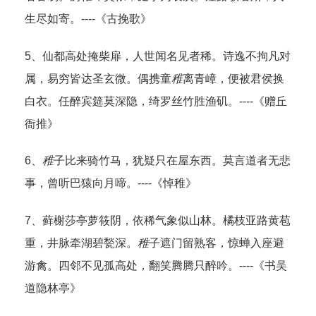
生尽如寄。----《古挽歌》
5、仙都高处掩柴扉，人世闻名见者稀。诗逸不拘凡对
属，易穷皆达圣玄微。偶携童
稚
离青嶂，便被君侯换
白衣。任醉宾筵莫深隐，绮罗丝竹胜渔矶。----《赠丘
衙推》
6、
稚
子比来骑竹马，犹疑只在屋东西。莫言道者无悲
事，曾听巴猿向月啼。----《悼稚》
7、藓榭莎亭萝筱阴，依稀气象似山林。橘枝亚路黄苞
重，井脉牵湖碧甃深。
稚
子遮门留熟客，惊蝉入座避
游禽。四邻不见孤高处，翻笑腾腾只醉吟。----《书吴
道隐林亭》