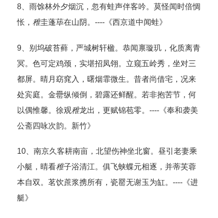
8、雨馀林外夕烟沉，忽有蛙声伴客吟。莫怪闻时倍惆
怅，
稚
圭蓬荜在山阴。----《西京道中闻蛙》
9、别坞破苔藓，严城树轩楹。恭闻禀璇玑，化质离青
冥。色可定鸡颈，实堪招凤翎。立窥五岭秀，坐对三
都屏。晴月窈窕入，曙烟霏微生。昔者尚借宅，况来
处宾庭。金罍纵倾倒，碧露还鲜醒。若非抱苦节，何
以偶惟馨。徐观
稚
龙出，更赋锦苞零。----《奉和袭美
公斋四咏次韵。新竹》
10、南京久客耕南亩，北望伤神坐北窗。昼引老妻乘
小艇，晴看
稚
子浴清江。俱飞蛱蝶元相逐，并蒂芙蓉
本自双。茗饮蔗浆携所有，瓷罂无谢玉为缸。----《进
艇》