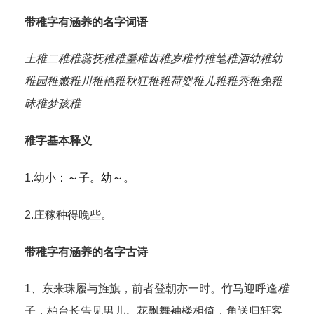
带稚字有涵养的名字词语
土稚
二稚
稚蕊
抚稚
稚耋
稚齿
稚岁
稚竹
稚笔
稚酒
幼稚
幼
稚园
稚嫩
稚川
稚艳
稚秋
狂稚
稚荷
婴稚
儿稚
稚秀
稚免
稚
昧
稚梦
孩稚
稚字基本释义
1.幼小
：～子。幼～。
2.庄稼种得晚些。
带稚字有涵养的名字古诗
1、东来珠履与旌旗，前者登朝亦一时。竹马迎呼逢
稚
子，柏台长告见男儿。花飘舞袖楼相倚，角送归轩客