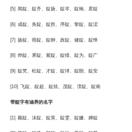
[5] 闻靛、靛齐、靛扬、靛岑、靛翰、君靛
[6] 成靛、奂靛、靛胜、序靛、挚靛、靛浤
[7] 扬靛、雨靛、靛翀、政靛、健靛、靛怿
[8] 烨靛、霁靛、紫靛、靛绩、靛为、靛广
[9] 靛梵、松靛、才靛、靛珒、靛朗、靛安
[10] 飞靛、靛超、靛炫、茂靛、湙靛、靛南
带靛字有涵养的名字
[1] 颖靛、沫靛、靛英、靛雯、靛姗、婵靛