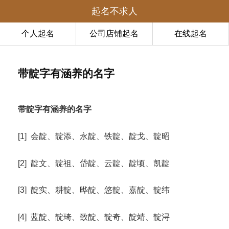
起名不求人
个人起名
公司店铺起名
在线起名
带靛字有涵养的名字
带靛字有涵养的名字
[1] 会靛、靛添、永靛、铁靛、靛戈、靛昭
[2] 靛文、靛祖、岱靛、云靛、靛顷、凯靛
[3] 靛实、耕靛、晔靛、悠靛、嘉靛、靛纬
[4] 蓝靛、靛琦、致靛、靛奇、靛靖、靛浔