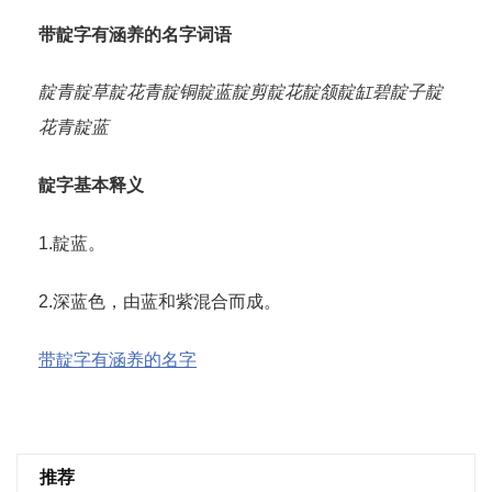
带靛字有涵养的名字词语
靛青
靛草
靛花
青靛
铜靛
蓝靛
剪靛花
靛颔
靛缸
碧靛子
靛
花青
靛蓝
靛字基本释义
1.靛蓝。
2.深蓝色，由蓝和紫混合而成。
带靛字有涵养的名字
推荐