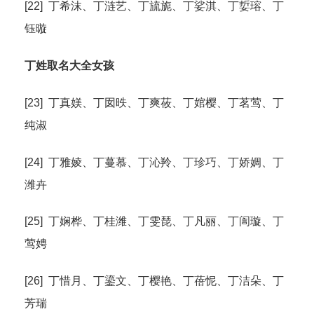
[22] 丁希沫、丁涟艺、丁旈旎、丁娑淇、丁娎瑢、丁
钰暶
丁姓取名大全女孩
[23] 丁真媄、丁囡昳、丁爽莜、丁婠樱、丁茗莺、丁
纯淑
[24] 丁雅婈、丁蔓慕、丁沁羚、丁珍巧、丁娇婤、丁
潍卉
[25] 丁娴桦、丁桂潍、丁雯琵、丁凡丽、丁訚璇、丁
莺娉
[26] 丁惜月、丁鎏文、丁樱艳、丁蓓怩、丁洁朵、丁
芳瑞