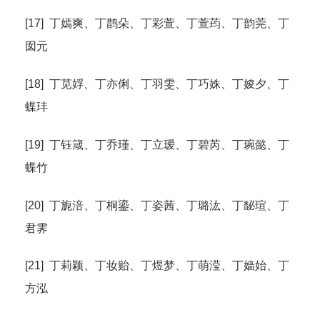
[17] 丁嫣爽、丁鹊朵、丁彩萱、丁萱荺、丁韵莞、丁
囡元
[18] 丁苋娐、丁亦俐、丁羽雯、丁巧姝、丁婈夕、丁
蝶玤
[19] 丁钰箴、丁乔瑾、丁立瑷、丁碧芮、丁琬懿、丁
蝶竹
[20] 丁旎涪、丁桐鎏、丁姿茜、丁璐汯、丁馝瑄、丁
君霁
[21] 丁莉颖、丁妆贻、丁煜梦、丁萌滢、丁嫱始、丁
方泓