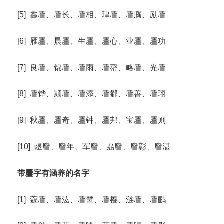
[5] 鑫麠、麠长、麠相、珒麠、麠腾、励麠
[6] 雁麠、晨麠、生麠、麠心、业麠、麠功
[7] 良麠、锦麠、麠雨、麠嶅、略麠、光麠
[8] 麠铧、颢麠、麠添、麠郗、麠善、麠珝
[9] 秋麠、麠奇、麠钟、麠邦、宝麠、麠则
[10] 煜麠、麠年、军麠、劦麠、麠彰、麠湛
带麠字有涵养的名字
[1] 蔻麠、麠汯、麠琶、麠樱、涟麠、麠鹂