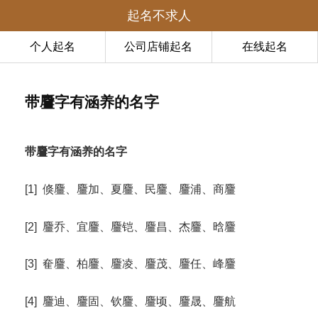
起名不求人
个人起名
公司店铺起名
在线起名
带麠字有涵养的名字
带麠字有涵养的名字
[1] 倏麠、麠加、夏麠、民麠、麠浦、商麠
[2] 麠乔、宜麠、麠铠、麠昌、杰麠、晗麠
[3] 奞麠、柏麠、麠凌、麠茂、麠任、峰麠
[4] 麠迪、麠固、钦麠、麠顷、麠晟、麠航