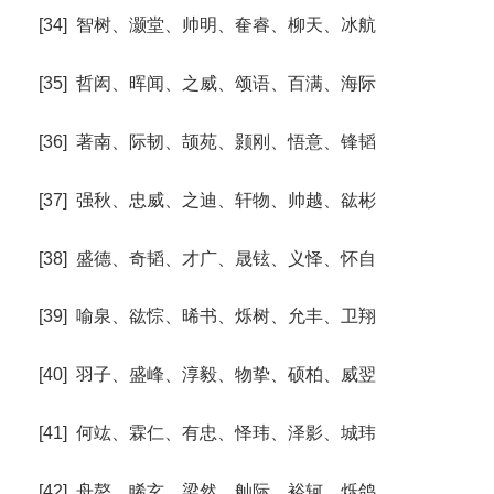
[34] 智树、灏堂、帅明、奞睿、柳天、冰航
[35] 哲闳、晖闻、之威、颂语、百满、海际
[36] 著南、际韧、颉苑、颢刚、悟意、锋韬
[37] 强秋、忠威、之迪、轩物、帅越、谹彬
[38] 盛德、奇韬、才广、晟铉、义怿、怀自
[39] 喻泉、谹悰、晞书、烁树、允丰、卫翔
[40] 羽子、盛峰、淳毅、物挚、硕柏、威翌
[41] 何竑、霖仁、有忠、怿玮、泽影、城玮
[42] 舟嶅、睎玄、梁然、舢际、裕轲、烁鸽