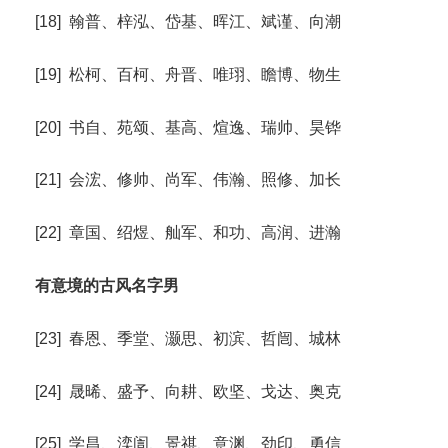
[18] 翰普、梓泓、岱基、晖江、斌谨、向潮
[19] 松柯、百柯、舟晋、唯珝、瞻博、物生
[20] 书自、苑颂、基高、煊逸、瑞帅、昊铧
[21] 会浤、修帅、尚军、伟瀚、照修、加长
[22] 章国、绍煜、舢军、和功、高润、进瀚
有意境的古风名字男
[23] 春恩、季堂、灏思、初滨、哲闿、城林
[24] 晟晞、盛予、向耕、欧坚、戈达、奥克
[25] 学昌、湙訚、景祺、意渊、劲印、勇信