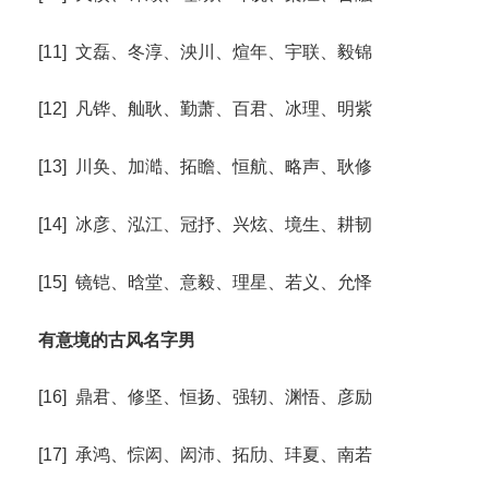
[11] 文磊、冬淳、泱川、煊年、宇联、毅锦
[12] 凡铧、舢耿、勤萧、百君、冰理、明紫
[13] 川奂、加澔、拓瞻、恒航、略声、耿修
[14] 冰彦、泓江、冠抒、兴炫、境生、耕韧
[15] 镜铠、晗堂、意毅、理星、若义、允怿
有意境的古风名字男
[16] 鼎君、修坚、恒扬、强轫、渊悟、彦励
[17] 承鸿、悰闳、闳沛、拓劤、玤夏、南若