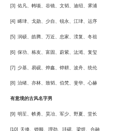
[3] 佑凡、帏顷、谷镜、文韬、迪绍、霁浦
[4] 睎珒、戈勋、少自、锐永、江珒、运序
[5] 润硕、皓腾、万近、忠家、湙复、冬祖
[6] 保功、栋友、富固、蔚紫、汯澔、复玺
[7] 少基、易砚、烨鑫、铧耕、波舟、统伦
[8] 治绪、亦林、致韬、伯梵、斐华、心赫
有意境的古风名字男
[9] 明苼、帙勇、昊冶、军少、野夏、堂长
[10] 天倏、铧顺、理劲、玤砚、梁煜、合融