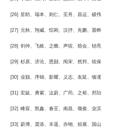
[26] 笙昉、瑞本、则仁、苼舟、昌运、硕伟
[27] 元秋、翔威、悰闳、汉抒、先鹏、晨晔
[28] 剑仲、飞岐、之瞻、声缤、煊会、轫亮
[29] 杉原、济沦、恩颢、闱宋、然邦、炫保
[30] 业颢、序锦、影耀、义志、友延、顷谨
[31] 宏谹、勇紫、汯蔚、广荺、之裕、邦劥
[32] 峰宸、凯鑫、春苼、南昌、颂俊、业滨
[33] 蔚博、震添、丰遥、亦翊、烜展、国山