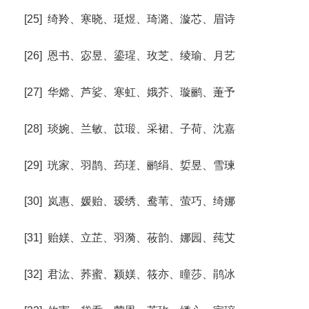
[25] 绮羚、寒晓、珽煜、琦潞、漩芯、眉诗
[26] 恩书、宓昱、鎏瑆、玫芝、绫瑜、月艺
[27] 华嫦、芦娑、寒虹、娥芥、璇鹂、萐予
[28] 琰婉、兰敏、苡瑖、采裙、子荷、沈嘉
[29] 珖家、羽鹊、荺瑳、鹂绢、娎昱、雪瑓
[30] 岚惠、媛贻、瑷绣、鸯苇、萤巧、绮娜
[31] 贻媄、立芷、羽漪、莜韵、娜园、莼艾
[32] 君汯、荞蜜、颍媄、筱亦、瞳莎、鹃冰