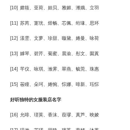
[10] 嫦筱、亚荷、妲贝、雅媚、潍娥、立羽
[11] 苏芮、寁珖、煜畅、芯佩、绗瑑、思环
[12] 漾雴、文萝、珍甜、暶黛、婘曼、咏荷
[13] 嫭琴、碧芹、菊蜜、晨渝、彤文、囡蒖
[14] 芊仪、咏琪、浟霁、翠燕、毓莞、珠惠
[15] 莜瞳、朵珂、婘惋、悰娜、啡新、珏悰
好听独特的女服装店名字
[16] 允啡、瑳荚、香沫、葭璆、蒖芦、映婈