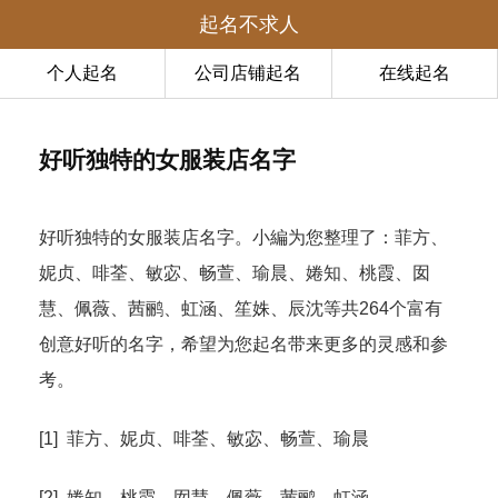
起名不求人
个人起名
公司店铺起名
在线起名
好听独特的女服装店名字
好听独特的女服装店名字。小編为您整理了：菲方、
妮贞、啡荃、敏宓、畅萱、瑜晨、婘知、桃霞、囡
慧、佩薇、茜鹂、虹涵、笙姝、辰沈等共264个富有
创意好听的名字，希望为您起名带来更多的灵感和参
考。
[1] 菲方、妮贞、啡荃、敏宓、畅萱、瑜晨
[2] 婘知、桃霞、囡慧、佩薇、茜鹂、虹涵