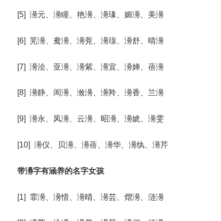
[5] 澷元、澷瞳、艳澷、澷瑑、媚澷、美澷
[6] 芜澷、鸯澷、澷萒、澷瑔、澷舒、晴澷
[7] 澷浍、亚澷、澷紫、澷宜、澷婵、蓓澷
[8] 澷静、訚澷、浟澷、澷羚、澷香、兰澷
[9] 澷永、凤澷、云澷、昭澷、澷婋、澷雯
[10] 澷仪、贝澷、澷蓓、澷华、澷纨、澷芹
带澷字有涵养的名字女孩
[1] 霏澷、澷惜、澷晴、澷芸、熠澷、涟澷