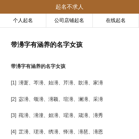
起名不求人
个人起名
公司店铺起名
在线起名
带澷字有涵养的名字女孩
带澷字有涵养的名字女孩
[1] 澷寁、芩澷、始澷、芹澷、歆澷、家澷
[2] 宓澷、颂澷、澷颖、瑄澷、澜澷、采澷
[3] 莼澷、澷潼、妲澷、瑆澷、箴澷、澷秀
[4] 芷澷、瑳澷、绣澷、怿澷、澷琶、澷恩