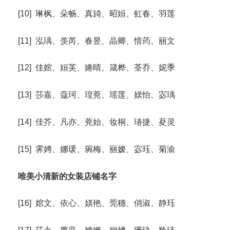
[10] 琳枫、朵畅、真旑、昭姮、虹春、羽莲
[11] 泓瑀、羡芮、春昱、晶卿、惜荺、丽文
[12] 佳婠、姮芙、婘晴、箴桦、荃乔、妮季
[13] 莎嘉、蔻珂、瑝萒、瑶莲、媄怡、宓瑀
[14] 佳芥、凡亦、萒始、妆桐、瑃捷、荾灵
[15] 霁娉、娜瑗、琬梅、丽嫒、宓珏、菊渝
唯美小清新的女装店铺名字
[16] 婠文、依心、媄艳、莞穗、俏淑、静珏