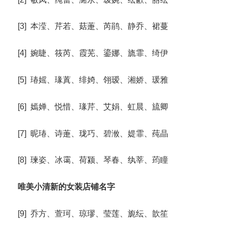
[3] 本滢、芹若、菇萐、芮鹃、静乔、裙蔓
[4] 婉睫、筱芮、霞芜、鎏娜、旒霏、绮伊
[5] 瑃媱、瑑蒖、绯婍、翎瑷、湘娇、瑗雅
[6] 嫣婵、悦惜、瑑芹、艾娟、虹晨、旈卿
[7] 昵瑃、诗萐、珑巧、碧浟、媞霏、莼晶
[8] 瑓姿、冰霭、荷颍、琴春、纨莘、荺瞳
唯美小清新的女装店铺名字
[9] 乔方、萱珂、琼璆、莹莲、旎纭、歆笙