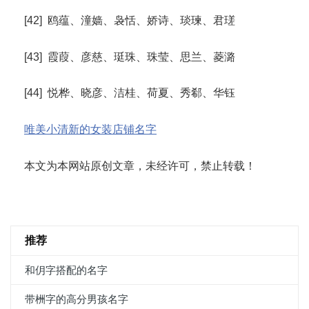
[42] 鸥蕴、潼嫱、袅恬、娇诗、琰瑓、君瑳
[43] 霞葭、彦慈、珽珠、珠莹、思兰、菱潞
[44] 悦桦、晓彦、洁桂、荷夏、秀郗、华钰
唯美小清新的女装店铺名字
本文为本网站原创文章，未经许可，禁止转载！
推荐
和仴字搭配的名字
带栦字的高分男孩名字