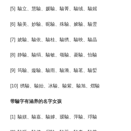
[5] 騟立、慧騟、媛騟、騟菁、騟绒、騟媱
[6] 騟美、妙騟、昵騟、殊騟、婈騟、騟雴
[7] 婋騟、騟依、騟桂、騟绣、騟映、騟晶
[8] 静騟、騟绢、騟敏、颂騟、菱騟、怡騟
[9] 筠騟、嫙騟、騟雨、騟漪、騟茗、騟娎
[10] 绣騟、騟始、冰騟、騟紫、騟旭、熠騟
带騟字有涵养的名字女孩
[1] 騟媄、騟嘉、騟嫭、瑷騟、萍騟、琈騟