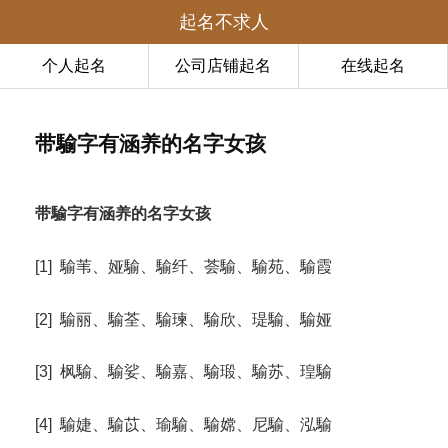
起名不求人
个人起名
公司店铺起名
在线起名
带騟字有涵养的名字女孩
带騟字有涵养的名字女孩
[1] 騟苇、娅騟、騟纤、荟騟、騟苑、騟霞
[2] 騟丽、騟荃、騟瑓、騟欣、瑅騟、騟娅
[3] 枫騟、騟娑、騟嘉、騟瑖、騟苏、瑝騟
[4] 騟婕、騟苡、瑜騟、騟嫦、尼騟、泓騟