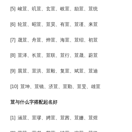
[5] 峻荁、竌荁、玄荁、岐荁、励荁、荁统
[6] 轮荁、昭荁、荁昊、有荁、荁谨、来荁
[7] 晟荁、舟荁、烨荁、海荁、荁绍、初荁
[8] 荁泽、长荁、荁联、荁行、荁晟、蔚荁
[9] 晨荁、荁洪、荁毅、复荁、斌荁、荁迪
[10] 荁坤、荁镜、济荁、荁勤、荁旻、雄荁
荁与什么字搭配起名好
[1] 涵荁、荁璆、娉荁、荁茜、荁姗、荁煜