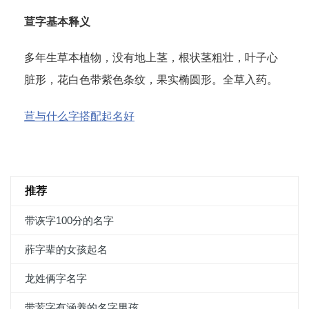
荁字基本释义
多年生草本植物，没有地上茎，根状茎粗壮，叶子心
脏形，花白色带紫色条纹，果实椭圆形。全草入药。
荁与什么字搭配起名好
推荐
带诙字100分的名字
葄字辈的女孩起名
龙姓俩字名字
带荄字有涵养的名字男孩