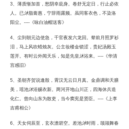
3、薄质惭加首，愁阴幸庇身。卷舒无定日，行止必依
人。已
沐
脂膏惠，宁辞雨露频。虽同客衣色，不染洛
阳尘。----《咏白油帽送客》
4、尘到朝元边使急，千官夜发六龙回。辇前月照罗衫
泪，马上风吹蜡烛灰。公主妆楼金锁涩，贵妃汤殿玉
莲开。有时云外闻天乐，知是先皇
沐
浴来。----《华清
宫感旧》
5、圣朝齐贺说逢殷，霄汉无云日月真。金鼎调和天膳
美，瑶池
沐
浴赐衣新。两河开地山川正，四海休兵造
化仁。曾向山东为散吏，当今窦宪是贤臣。----《上李
吉甫相公》
6、天女伺辰至，玄衣澹碧空。差池
沐
时雨，颉颃舞春