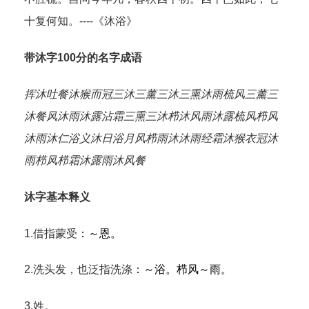
十复何知。----《沐浴》
带沐字100分的名字成语
挥沐吐餐
沐猴而冠
三沐三薰
三沐三熏
沐雨梳风
三薰三
沐
餐风沐雨
沐露沾霜
三熏三沐
栉沐风雨
沐露梳风
栉风
沐雨
沐仁浴义
沐日浴月
风栉雨沐
沐雨经霜
沐猴衣冠
沐
雨栉风
栉霜沐露
雨沐风餐
沐字基本释义
1.借指蒙受
：～恩。
2.洗头发，也泛指洗涤
：～浴。栉风～雨。
3.姓。