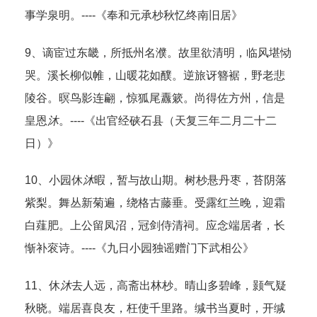
事学泉明。----《奉和元承杪秋忆终南旧居》
9、谪宦过东畿，所抵州名濮。故里欲清明，临风堪恸
哭。溪长柳似帷，山暖花如醭。逆旅讶簪裾，野老悲
陵谷。暝鸟影连翩，惊狐尾纛簌。尚得佐方州，信是
皇恩
沐
。----《出官经硖石县（天复三年二月二十二
日）》
10、小园休
沐
暇，暂与故山期。树杪悬丹枣，苔阴落
紫梨。舞丛新菊遍，绕格古藤垂。受露红兰晚，迎霜
白薤肥。上公留凤沼，冠剑侍清祠。应念端居者，长
惭补衮诗。----《九日小园独谣赠门下武相公》
11、休
沐
去人远，高斋出林杪。晴山多碧峰，颢气疑
秋晓。端居喜良友，枉使千里路。缄书当夏时，开缄