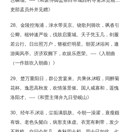
岂磷缁。----《和萧侍御监祭白帝城西村寺斋沐览镜…
吏部孟员外并见赠》
28、金陵控海浦，渌水带吴京。铙歌列骑吹，飒沓引
公卿。槌钟速严妆，伐鼓启重城。天子凭玉几，剑履
若云行。日出照万户，簪裾烂明星。朝罢
沐
浴闲，遨
游阆风亭。济济双阙下，欢娱乐恩荣。----《入朝曲
（一作鼓吹入朝曲）》
29、楚万重阳日，群公赏宴来。共乘休
沐
暇，同醉菊
花杯。逸思高秋发，欢情落景催。国人咸寡和，遥愧
洛阳才。----《和贾主簿弁九日登岘山》
30、经年不
沐
浴，尘垢满肌肤。今朝一澡濯，衰瘦颇
有馀。老色头鬓白，病形支体虚。衣宽有剩带，发少
不胜梳。自问今年几，春秋四十初。四十已如此，七