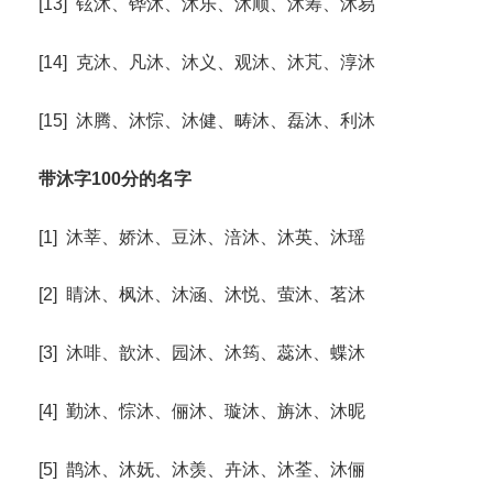
[13] 铉沐、铧沐、沐乐、沐顺、沐筹、沐易
[14] 克沐、凡沐、沐义、观沐、沐芃、淳沐
[15] 沐腾、沐悰、沐健、畴沐、磊沐、利沐
带沐字100分的名字
[1] 沐莘、娇沐、豆沐、涪沐、沐英、沐瑶
[2] 睛沐、枫沐、沐涵、沐悦、萤沐、茗沐
[3] 沐啡、歆沐、园沐、沐筠、蕊沐、蝶沐
[4] 勤沐、悰沐、俪沐、璇沐、旃沐、沐昵
[5] 鹊沐、沐妩、沐羡、卉沐、沐荃、沐俪