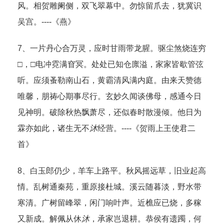
风。相贺雕阑侧，双飞翠幕中。勿惊留爪去，犹冀识
吴宫。----《燕》
7、一片丹心合万灵，应时甘雨带龙腥。驱尘煞烧连穷
□，□电冲霓满窅冥。处处已知仓廪溢，家家皆歇管弦
听。应须蚤勒南山石，黄霸清风满内庭。由来天赞德
唯馨，朋祷心期事尽行。玄妙久闻谈佛母，感通今日
见神明。破除秋热飘萧尽，还似春时散漫倾。他日为
霖亦如此，诸生无不
沐
经营。----《贺雨上王使君二
首》
8、白玉郎仍少，羊车上路平。秋风摇远草，旧业起高
情。乱树通秦苑，重原接杜城。溪云随暮淡，野水带
寒清。广树留峰翠，闲门响叶声。近樵应已烧，多稼
又新成。解佩从休
沐
，承家岂退耕。恭侯有遗躅，何