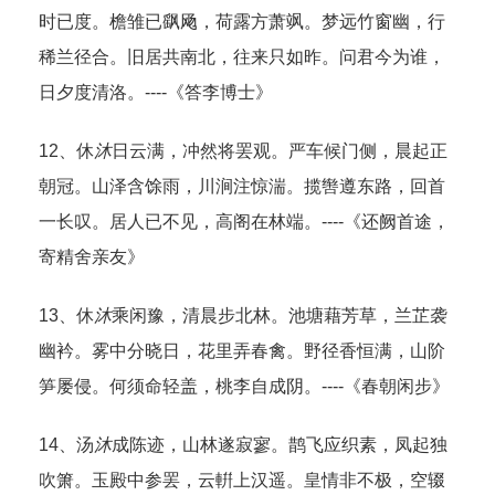
时已度。檐雏已飖飏，荷露方萧飒。梦远竹窗幽，行
稀兰径合。旧居共南北，往来只如昨。问君今为谁，
日夕度清洛。----《答李博士》
12、休
沐
日云满，冲然将罢观。严车候门侧，晨起正
朝冠。山泽含馀雨，川涧注惊湍。揽辔遵东路，回首
一长叹。居人已不见，高阁在林端。----《还阙首途，
寄精舍亲友》
13、休
沐
乘闲豫，清晨步北林。池塘藉芳草，兰芷袭
幽衿。雾中分晓日，花里弄春禽。野径香恒满，山阶
笋屡侵。何须命轻盖，桃李自成阴。----《春朝闲步》
14、汤
沐
成陈迹，山林遂寂寥。鹊飞应织素，凤起独
吹箫。玉殿中参罢，云輧上汉遥。皇情非不极，空辍