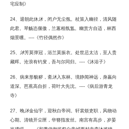
宅应制》
24、退朝此休
沐
，闭户无尘氛。杖策入幽径，清风随
此君。琴觞恣偃傲，兰蕙相氛氲。幽赏方自适，林西
烟景曛。----《竹径偶然作》
25、
沐
芳莫弹冠，浴兰莫振衣。处世忌太洁，至人贵
藏晖。沧浪有钓叟，吾与尔同归。----《沐浴子》
26、病来形貌秽，斋
沐
入东林。境静闻神远，身羸向
道深。芭蕉高自折，荷叶大先沈。----《病后游青龙
寺》
27、晚
沐
金仙宇，迎秋白帝祠。轩裳烦吏职，风物动
心期。清镜开尘匣，华簪指发丝。南宫有高步，岁晏