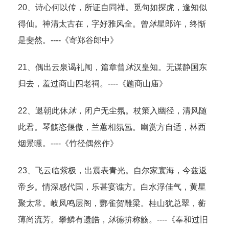
20、诗心何以传，所证自同禅。觅句如探虎，逢知似
得仙。神清太古在，字好雅风全。曾
沐
星郎许，终惭
是斐然。----《寄郑谷郎中》
21、偶出云泉谒礼闱，篇章曾
沐
汉皇知。无谋静国东
归去，羞过商山四老祠。----《题商山庙》
22、退朝此休
沐
，闭户无尘氛。杖策入幽径，清风随
此君。琴觞恣偃傲，兰蕙相氛氲。幽赏方自适，林西
烟景曛。----《竹径偶然作》
23、飞云临紫极，出震表青光。自尔家寰海，今兹返
帝乡。情深感代国，乐甚宴谯方。白水浮佳气，黄星
聚太常。岐凤鸣层阁，酆雀贺雕梁。桂山犹总翠，蘅
薄尚流芳。攀鳞有遗皓，
沐
德拚称觞。----《奉和过旧