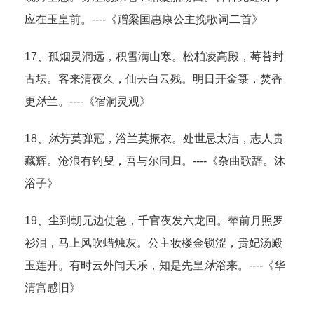
应在玉皇前。----《赠梁国惠康公主挽歌词二首》
17、孤烟灵洞远，积雪满山寒。松柏凌高殿，莓苔封
古坛。客来清夜久，仙去白云残。明日开金箓，焚香
更
沐
兰。----《宿洞灵观》
18、
沐
芳莫弹冠，浴兰莫振衣。处世忌太洁，志人贵
藏辉。沧浪有钓叟，吾与尔同归。----《杂曲歌辞。沐
浴子》
19、尘到朝元边使急，千官夜发六龙回。辇前月照罗
衫泪，马上风吹蜡烛灰。公主妆楼金锁涩，贵妃汤殿
玉莲开。有时云外闻天乐，知是先皇
沐
浴来。----《华
清宫感旧》