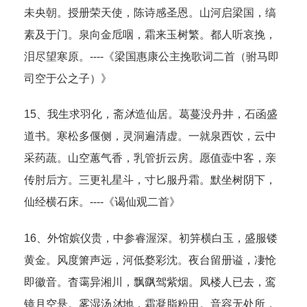
未央朝。授册荣天使，陈诗感圣恩。山河启梁国，缟
素及于门。泉向金卮咽，霜来玉树繁。都人听哀挽，
泪尽望寒原。----《梁国惠康公主挽歌词二首（驸马即
司空于公之子）》
15、我生求羽化，斋
沐
造仙居。葛蔓没丹井，石函盛
道书。寒松多偃侧，灵洞遍清虚。一就泉西饮，云中
采药蔬。山空蕙气香，乳管折云房。愿值壶中客，亲
传肘后方。三更礼星斗，寸匕服丹霜。默坐树阴下，
仙经横石床。----《谒仙观二首》
16、外馆嫔仪贵，中参睿渥深。初笄横白玉，盛服镂
黄金。风度箫声远，河低婺彩沈。夜台留册谥，凄怆
即徽音。杳霭异湘川，飘飖驾紫烟。凤楼人已去，鸾
镜月空悬。雾湿汤
沐
地，霜凝脂粉田。音容无处所，