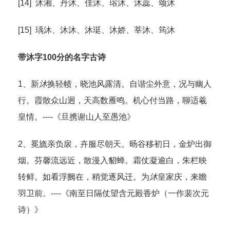
[14] 沐湘、丹沐、佳沐、瑢沐、沐蕊、颂沐
[15] 瑀沐、沐沐、沐珽、沐娇、莘沐、筠沐
带沐字100分的名字古诗
1、新
沐
换轻帻，晓池风露清。自谐尘外意，况与幽人
行。霞散众山迥，天高数雁鸣。机心付当路，聊适羲
皇情。----《旦携谢山人至愚池》
2、冕旒亲负扆，卉服尽朝天。旸谷移初日，金炉出御
烟。芬馨流远近，散漫入貂蝉。霜仗凝逾白，朱栏映
转鲜。如看浮阙在，稍觉逐风迁。为
沐
皇家庆，来瞻
羽卫前。----《南至日隔仗望含元殿香炉（一作裴次元
诗）》