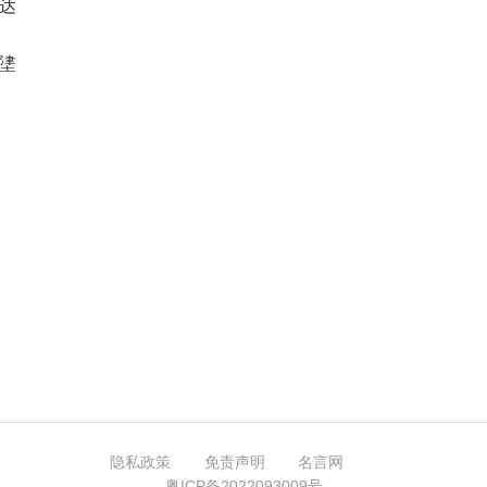
堻达
晨堻
隐私政策
免责声明
名言网
粤ICP备2022093009号