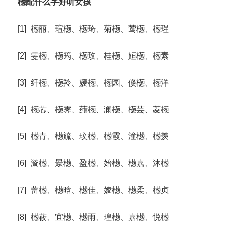
檧配什么字好听女孩
[1] 檧丽、瑄檧、檧琦、菊檧、莺檧、檧瑆
[2] 雯檧、檧筠、檧玫、桂檧、姮檧、檧素
[3] 纤檧、檧羚、媛檧、檧园、倏檧、檧洋
[4] 檧芯、檧霁、莼檧、澜檧、檧芸、菱檧
[5] 檧青、檧旈、玟檧、檧霞、潼檧、檧羡
[6] 漩檧、景檧、盈檧、始檧、檧嘉、沐檧
[7] 蕾檧、檧晗、檧佳、婈檧、檧柔、檧贞
[8] 檧莜、宜檧、檧雨、瑝檧、嘉檧、悦檧