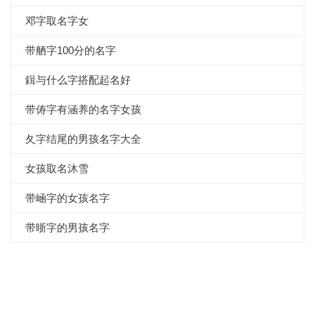
邓字取名字女
带舾字100分的名字
鍓与什么字搭配起名好
带俦字有涵养的名字女孩
夂字结尾的男孩名字大全
女孩取名沐雪
带崡字的女孩名字
带晣字的男孩名字