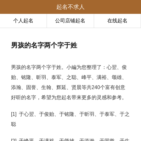
起名不求人
个人起名
公司店铺起名
在线起名
男孩的名字两个字于姓
男孩的名字两个字于姓。小編为您整理了：心翌、俊
贻、铭隆、昕羽、泰军、之聪、峰平、满裕、颂雄、
添瀚、固誉、生翰、辉延、贤晨等共240个富有创意
好听的名字，希望为您起名带来更多的灵感和参考。
[1] 于心翌、于俊贻、于铭隆、于昕羽、于泰军、于之
聪
[2] 于峰平、于满裕、于颂雄、于添瀚、于固誉、于生