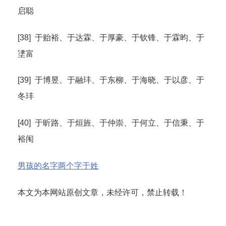
启聪
[38] 于贻裕、于达霖、于厚豪、于钦锋、于霖昀、于
堻富
[39] 于博昱、于融玤、于东柳、于海晓、于以彦、于
冬玤
[40] 于昕路、于烜旌、于仲崇、于何立、于信秉、于
裕闱
男孩的名字两个字于姓
本文为本网站原创文章，未经许可，禁止转载！