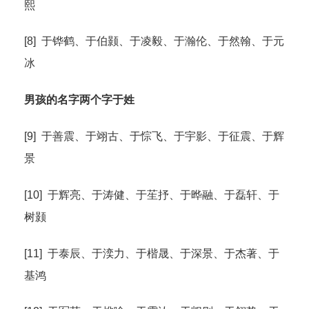
熙
[8] 于铧鹤、于伯颢、于凌毅、于瀚伦、于然翰、于元
冰
男孩的名字两个字于姓
[9] 于善震、于翊古、于悰飞、于宇影、于征震、于辉
景
[10] 于辉亮、于涛健、于苼抒、于晔融、于磊轩、于
树颢
[11] 于泰辰、于湙力、于楷晟、于深景、于杰著、于
基鸿