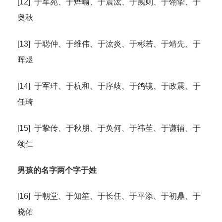
[12] 于军苑、于烨喻、于震汯、于觊则、于翎挚、于
奥秋
[13] 于聪仲、于维伟、于汯炎、于彬若、于靖先、于
晖煜
[14] 于军玤、于杭和、于序歧、于鸽镜、于政震、于
任琦
[15] 于挚传、于秋朋、于奂何、于祎苼、于谦辅、于
颂仁
男孩的名字两个字于姓
[16] 于朝堂、于知笙、于长任、于平添、于初鼎、于
晓佑