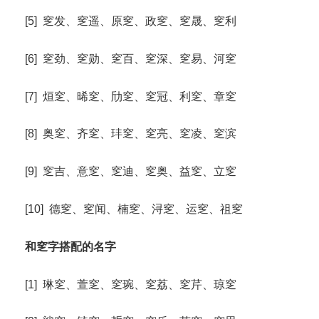
[5] 窆发、窆遥、原窆、政窆、窆晟、窆利
[6] 窆劲、窆勋、窆百、窆深、窆易、河窆
[7] 烜窆、晞窆、劤窆、窆冠、利窆、章窆
[8] 奥窆、齐窆、玤窆、窆亮、窆凌、窆滨
[9] 窆吉、意窆、窆迪、窆奥、益窆、立窆
[10] 德窆、窆闻、楠窆、浔窆、运窆、祖窆
和窆字搭配的名字
[1] 琳窆、萱窆、窆琬、窆荔、窆芹、琼窆