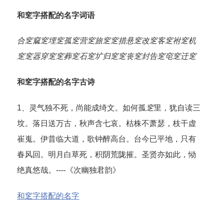
和窆字搭配的名字词语
合窆
窳窆
埋窆
孤窆
营窆
旅窆
窆措
悬窆
改窆
客窆
祔窆
机
窆
窆器
穿窆
窆葬
窆石
窆圹
归窆
窆丧
窆封
告窆
窀窆
迁窆
和窆字搭配的名字古诗
1、灵气独不死，尚能成绮文。如何孤
窆
里，犹自读三
坟。落日送万古，秋声含七哀。枯株不萧瑟，枝干虚
崔嵬。伊昔临大道，歌钟醉高台。台今已平地，只有
春风回。明月白草死，积阴荒陇摧。圣贤亦如此，恸
绝真悠哉。----《次幽独君韵》
和窆字搭配的名字