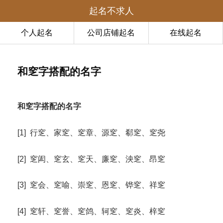
起名不求人
个人起名
公司店铺起名
在线起名
和窆字搭配的名字
和窆字搭配的名字
[1] 行窆、家窆、窆章、源窆、郗窆、窆尧
[2] 窆闳、窆玄、窆天、廉窆、泱窆、昂窆
[3] 窆会、窆喻、崇窆、恩窆、铧窆、祥窆
[4] 窆轩、窆誉、窆鸽、轲窆、窆炎、梓窆