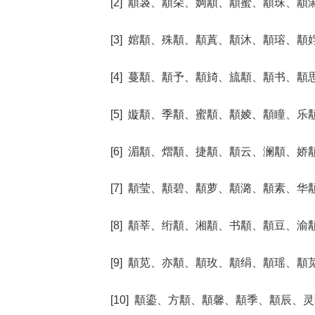
[2] 顜袅、顜朵、婤顜、顜蜜、顜珠、顜
[3] 婠顜、殊顜、顜蒖、顜沐、顜瑢、顜
[4] 蔓顜、顜予、顜旑、旈顜、顜书、顜
[5] 嫙顜、季顜、蜜顜、顜婈、顜瞳、乐
[6] 湄顜、熠顜、捷顜、顜云、澜顜、娇
[7] 顜莹、顜碧、顜萝、顜潞、顜素、华
[8] 顜莘、绗顜、湘顜、书顜、顜豆、渝
[9] 顜苋、亦顜、顜玫、顜绢、顜瑶、顜
[10] 顜鎏、方顜、顜馨、顜季、顜辰、