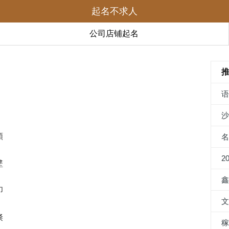
起名不求人
公司店铺起名
顜
2
堻
印
倏