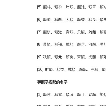
[5] 顜畴、顜季、玮顜、顜驰、顜章、顜
[6] 顜澔、顜向、为顜、顜誉、顜厚、顜
[7] 顜棋、顜淞、竞顜、景顜、雄顜、顜
[8] 萧顜、顜翔、成顜、顜晗、河顜、昱
[9] 秋顜、顜元、顜奂、宋顜、光顜、顜
[10] 时顜、顜益、城顜、顜斌、浦顜、
和顜字搭配的名字
[1] 顜苏、顜雪、顜瑖、顜月、嫱顜、鎏