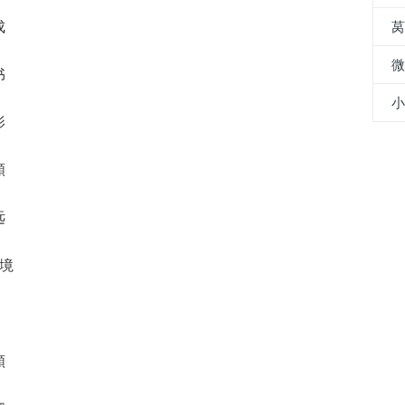
成
书
影
顜
远
顜境
顜