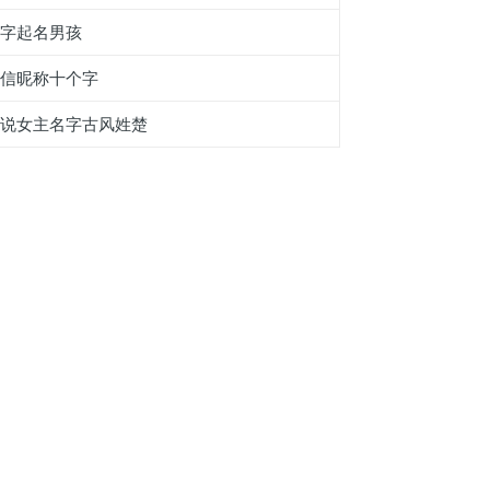
莴字起名男孩
微信昵称十个字
小说女主名字古风姓楚