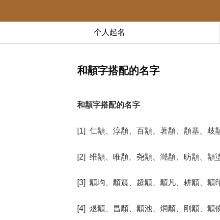
个人起名
和顜字搭配的名字
和顜字搭配的名字
[1] 仁顜、淳顜、百顜、著顜、顜基、歧
[2] 维顜、唯顜、尧顜、澔顜、昉顜、顜
[3] 顜均、顜震、超顜、顜凡、耕顜、顜
[4] 煜顜、昌顜、顜池、烔顜、刚顜、顜