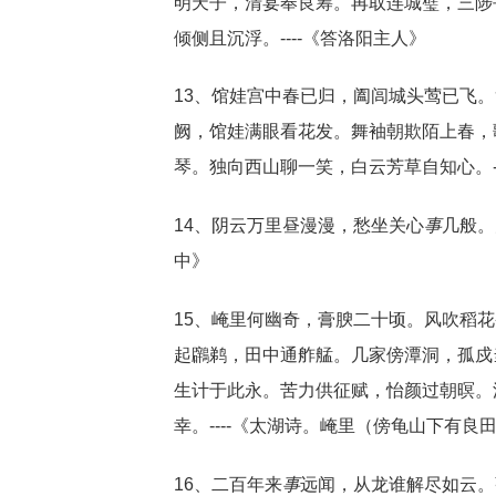
明天子，清宴奉良筹。再取连城璧，三陟
倾侧且沉浮。----《答洛阳主人》
13、馆娃宫中春已归，阖闾城头莺已飞
阙，馆娃满眼看花发。舞袖朝欺陌上春，
琴。独向西山聊一笑，白云芳草自知心。--
14、阴云万里昼漫漫，愁坐关心
事
几般。
中》
15、崦里何幽奇，膏腴二十顷。风吹稻
起鸊鹈，田中通舴艋。几家傍潭洞，孤戍
生计于此永。苦力供征赋，怡颜过朝暝。
幸。----《太湖诗。崦里（傍龟山下有良
16、二百年来
事
远闻，从龙谁解尽如云。张