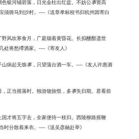
潮色银河铺碧落，日光金柱出红盆。不妨公
事
资高
须骑马到沙村。----《送章孝标校书归杭州因寄白
旷野风吹寒食月，广庭烟着黄昏花。长拟醺酣遗世
处将愁殢酒家。----《寄友人》
子山病起无馀
事
，只望蒲台酒一车。----《友人许惠酒
日，正当摇落时。独游饶旅恨，多
事
失归期。君看前
上国才将五字去，全家便待一枝归。西陵柳路摇鞭
当时分散着来衣。----《送吴彦融赴举》