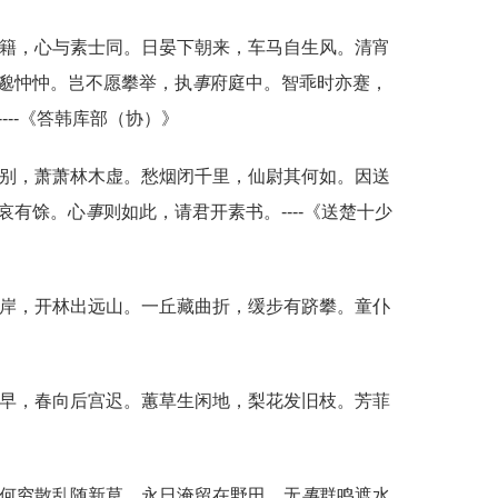
闺籍，心与素士同。日晏下朝来，车马自生风。清宵
邈忡忡。岂不愿攀举，执
事
府庭中。智乖时亦蹇，
---《答韩库部（协）》
能别，萧萧林木虚。愁烟闭千里，仙尉其何如。因送
哀有馀。心
事
则如此，请君开素书。----《送楚十少
岸，开林出远山。一丘藏曲折，缓步有跻攀。童仆
早，春向后宫迟。蕙草生闲地，梨花发旧枝。芳菲
。何穷散乱随新草，永日淹留在野田。无
事
群鸣遮水