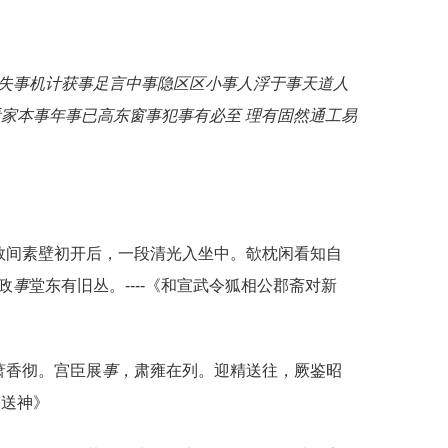
失事机
计获事足
言中事隐
区区小事
人浮于事
天道人
看家本事
年事已高
东窗事犯
事有必至 理有固然
通工易
数间素壁初开后，一段清光入坐中。欹枕闲看知自
政
事
堂东有旧丛。----《和宣武令狐相公郡斋对新
萧香彻。宫臣展
事
，肃雍在列。迎精送往，厥鉴昭
。送神》