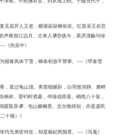
平津侯。不然拂衣去，归从海上鸥。宁随当代子，
。复见花开人又老，横塘寂寂柳依依。忆昔吴王在宫
歌声夜怨江边月。古来人
事
亦犹今，莫厌清觞与绿
--《伤吴中》
为报春风休下雪，柳条初放不禁寒。----《早春雪
花香，直过龟山顶。青苗细腻卧，白羽悠溶静。塍畔
当林岭。罢钓时煮菱，停缲或焙茗。峭然八十翁，
洞庭取异
事
，包山极幽景。念尔饱得知，亦是遗民
田二十顷）》
均兄弟皆何在，却是杨妃死报君。----《马嵬》