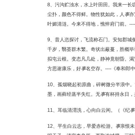
8、污沟贮浊水，水上叶田田。我来一长
尘扑，颜色不得鲜。物性犹如此，人
事
亦
叶媚清涟。今来不得地，憔悴府门前。--
9、昔人恣探讨，飞流称石门。安知郡城
千岁，翳荟群木繁。奇状出蔽蔓，胜概毕
拟屯云根。变态凡几处，静神竟朝昏。渴
方思谢康乐，好
事
名空存。----《奉和
10、孤烟晓起初原曲，碎树微分半浪中
墨，画藓经蒸半失红。无
事
有杯持永日，
11、耳临清渭洗，心向白云闲。（《纪
事
12、平生白云志，早爱赤松游。
事
亲恨未