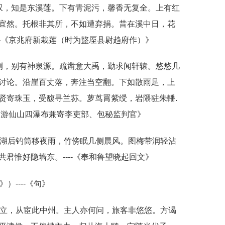
叹，知是东溪莲。下有青泥污，馨香无复全。上有红
宜然。托根非其所，不如遭弃捐。昔在溪中日，花
--《京兆府新栽莲（时为盩厔县尉趋府作）》
侧，别有神泉源。疏凿意大禹，勤求闻轩辕。悠悠几
讨论。沿崖百丈落，奔注当空翻。下如散雨足，上
贤寄珠玉，受馥寻兰荪。萝茑罥紫绶，岩隈驻朱轓.
郎中游仙山四瀑布兼寄李吏部、包秘监判官》
。湖后钓筒移夜雨，竹傍眠几侧晨风。图梅带润轻沾
共君惟好隐墙东。----《奉和鲁望晓起回文》
》）----《句》
立，从宦此中州。主人亦何问，旅客非悠悠。方谒