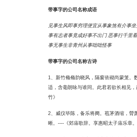
带事字的公司名称成语
见事生风
即事穷理
便宜从事
象煞有介事
坐
事
有志者事竟成
好事不出门 恶事行千里
事
无事生非
青州从事
咄咄怪事
带事字的公司名称古诗
1、新竹翛翛韵晓风，隔窗依砌尚蒙笼。
适，含毫朗咏与谁同。此君若欲长相见，
竹》
2、威仪毕陈，备乐将阕。苞茅酒缩，膋
晰。----《郊庙歌辞。享惠昭太子庙乐章